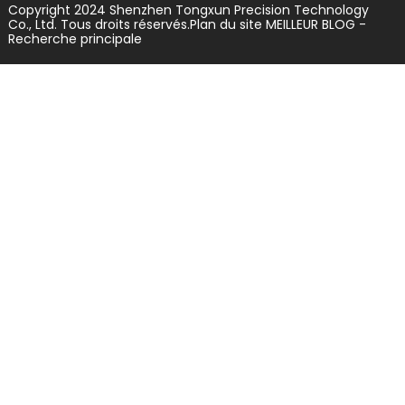
Copyright 2024 Shenzhen Tongxun Precision Technology
Co., Ltd. Tous droits réservés.
Plan du site
MEILLEUR BLOG
-
Recherche principale