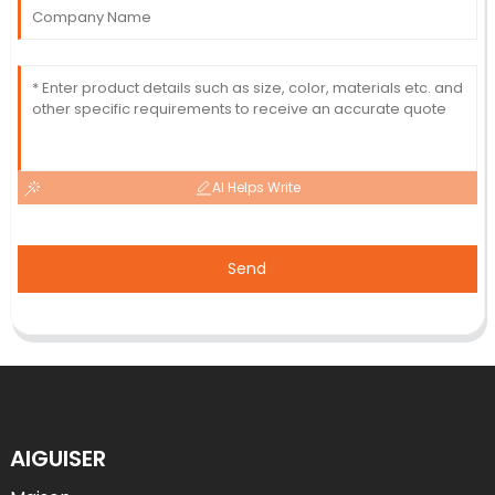
AI Helps Write
Send
AIGUISER