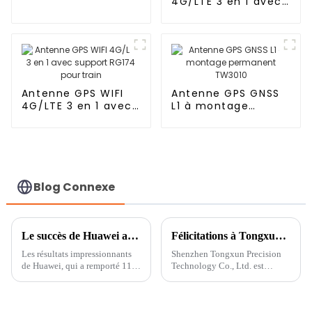
4G/LTE 3 en 1 avec
support RG174 pour
armoire
Antenne GPS WIFI
Antenne GPS GNSS
4G/LTE 3 en 1 avec
L1 à montage
support RG174 pour
permanent TW3010
train
Blog Connexe
Le succès de Huawei au MWC24 établit une norme élevée en matière d'innovation et d'excellence
Félicitations à Tongxun pour son adhésion à l'Association de l'industrie des drones de Shenzhen
Les résultats impressionnants
Shenzhen Tongxun Precision
de Huawei, qui a remporté 11
Technology Co., Ltd. est
prix au MWC24 de Barcelone,
officiellement devenue membre
ont laissé une profonde
de la Shenzhen UAV Industry
impression sur notre entreprise.
Association, marquant une