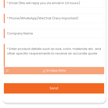
AI Helps Write
Send