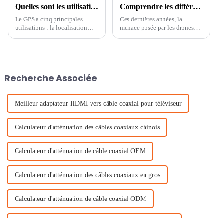
Quelles sont les utilisations du récepteur GPS ?
Comprendre les différences entre les systèmes AUDS et C-UAS
Le GPS a cinq principales
Ces dernières années, la
utilisations : la localisation
menace posée par les drones
(déterminer une position). la
non autorisés est devenue une
navigation (aller d'un endroit à
préoccupation croissante pour
un autre). le suivi (surveiller un
les forces et organisations de
objet ou des données
sécurité du monde entier. Face
personnelles).
à cette menace,…
Recherche Associée
Meilleur adaptateur HDMI vers câble coaxial pour téléviseur
Calculateur d'atténuation des câbles coaxiaux chinois
Calculateur d'atténuation de câble coaxial OEM
Calculateur d'atténuation des câbles coaxiaux en gros
Calculateur d'atténuation de câble coaxial ODM