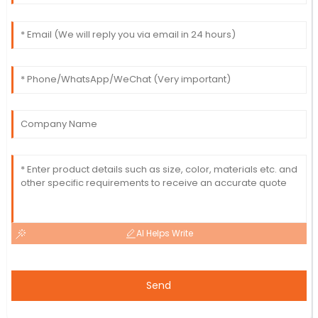
AI Helps Write
Send