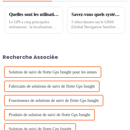
Quelles sont les utilisations du récepteur GPS ?
Savez-vous quels systèmes sont inclus dans le GNSS
Le GPS a cinq principales
5 idées fausses sur le GNSS
utilisations : la localisation
(Global Navigation Satellite
(déterminer une position). la
Systems)
navigation (aller d'un endroit à
un autre). le suivi (surveiller un
objet ou des données
personnelles).
Recherche Associée
Solution de suivi de flotte Gps Insight pour les usines
Fabricants de solutions de suivi de flotte Gps Insight
Fournisseurs de solutions de suivi de flotte Gps Insight
Produits de solution de suivi de flotte Gps Insight
Solution de suivi de flotte Gps Insight