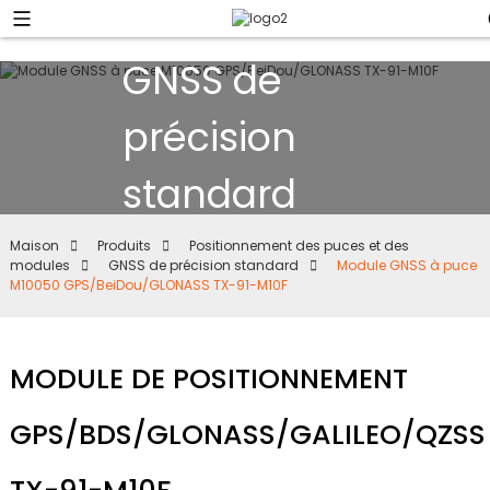
GNSS de
précision
standard
Maison
Produits
Positionnement des puces et des
modules
GNSS de précision standard
Module GNSS à puce
M10050 GPS/BeiDou/GLONASS TX-91-M10F
MODULE DE POSITIONNEMENT
GPS/BDS/GLONASS/GALILEO/QZSS