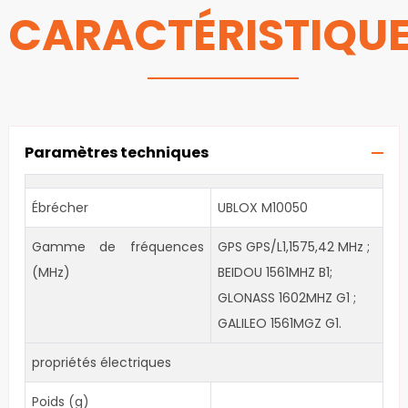
CARACTÉRISTIQU
Paramètres techniques
Ébrécher
UBLOX M10050
Gamme de fréquences
GPS GPS/L1,1575,42 MHz ;
(MHz)
BEIDOU 1561MHZ B1;
GLONASS 1602MHZ G1 ;
GALILEO 1561MGZ G1.
propriétés électriques
Poids (g)