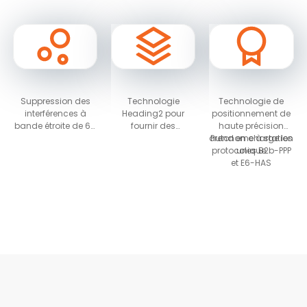
Suppression des
Technologie
Technologie de
interférences à
Heading2 pour
positionnement de
bande étroite de 60
fournir des
haute précision
dB et détection des
informations
autonome à station
Prend en charge les
interférences
d'orientation
protocoles B2b-PPP
unique
et E6-HAS