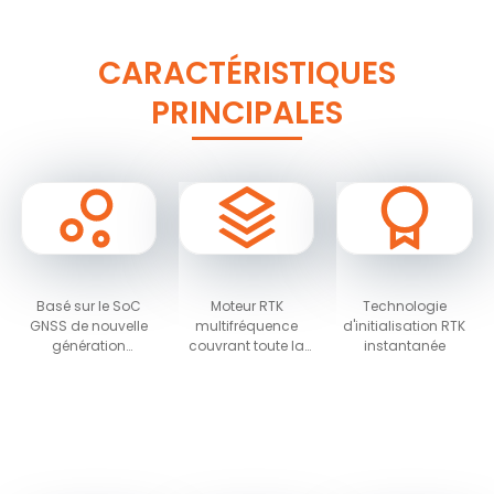
CARACTÉRISTIQUES
PRINCIPALES
Basé sur le SoC
Moteur RTK
Technologie
GNSS de nouvelle
multifréquence
d'initialisation RTK
génération
couvrant toute la
instantanée
NebulasIV, qui
constellation et
intègre les fonctions
technologie RTK
RF, bande de base
avancée
et un algorithme de
haute précision