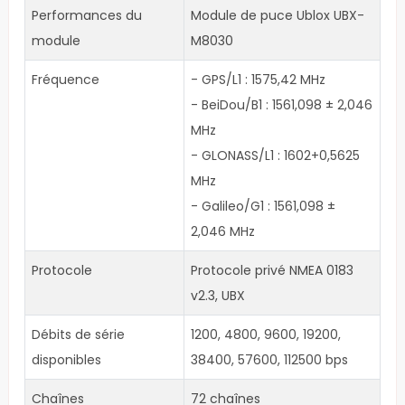
Performances du
Module de puce Ublox UBX-
module
M8030
Fréquence
- GPS/L1 : 1575,42 MHz
- BeiDou/B1 : 1561,098 ± 2,046
MHz
- GLONASS/L1 : 1602+0,5625
MHz
- Galileo/G1 : 1561,098 ±
2,046 MHz
Protocole
Protocole privé NMEA 0183
v2.3, UBX
Débits de série
1200, 4800, 9600, 19200,
disponibles
38400, 57600, 112500 bps
Chaînes
72 chaînes