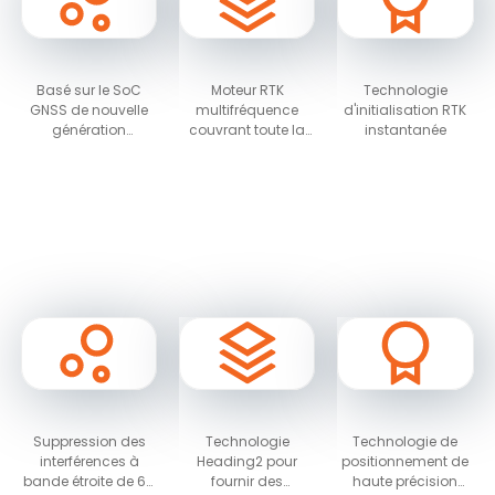
Basé sur le SoC
Moteur RTK
Technologie
GNSS de nouvelle
multifréquence
d'initialisation RTK
génération
couvrant toute la
instantanée
NebulasIV, qui
constellation et
intègre les fonctions
technologie RTK
RF, bande de base
avancée
et un algorithme de
haute précision
Suppression des
Technologie
Technologie de
interférences à
Heading2 pour
positionnement de
bande étroite de 60
fournir des
haute précision