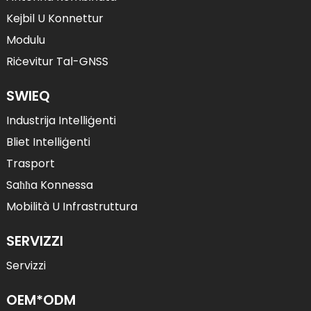
Kejbil U Konnettur
Modulu
Riċevitur Tal-GNSS
SWIEQ
Industrija Intelliġenti
Bliet Intelliġenti
Trasport
Saħħa Konnessa
Mobilità U Infrastruttura
SERVIZZI
Servizzi
OEM*ODM