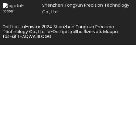
Shenzhen Tongxun Precision Technology
Co., Ltd.
Drittijiet tal-awtur 2024 Shenzhen Tongxun Precision
Technology Co., Ltd. Id-Drittijiet kollha Riżervati.
Mappa
tas-sit
L-AQWA BLOGG