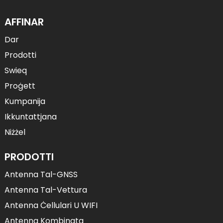
AFFINAR
Dar
Prodotti
Swieq
Proġett
Kumpanija
Ikkuntattjana
Niżżel
PRODOTTI
Antenna Tal-GNSS
Antenna Tal-Vettura
Antenna Ċellulari U WIFI
Antenna Kombinata