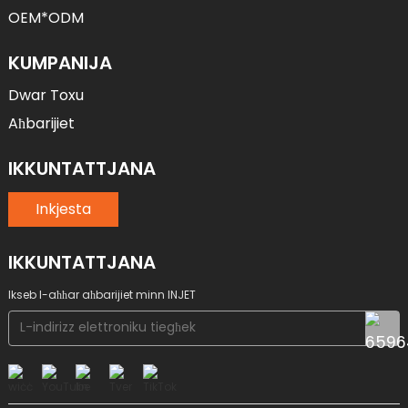
OEM*ODM
KUMPANIJA
Dwar Toxu
Aħbarijiet
IKKUNTATTJANA
Inkjesta
IKKUNTATTJANA
Ikseb l-aħħar aħbarijiet minn INJET