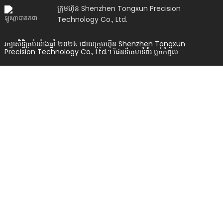
ក្រុមហ៊ុន Shenzhen Tongxun Precision
Technology Co., Ltd.
រក្សាសិទ្ធិគ្រប់យ៉ាងឆ្នាំ ២០២៤ ដោយក្រុមហ៊ុន Shenzhen Tongxun
Precision Technology Co., Ltd.។
ផែនទីគេហទំព័រ
ប្លក់​កំពូល