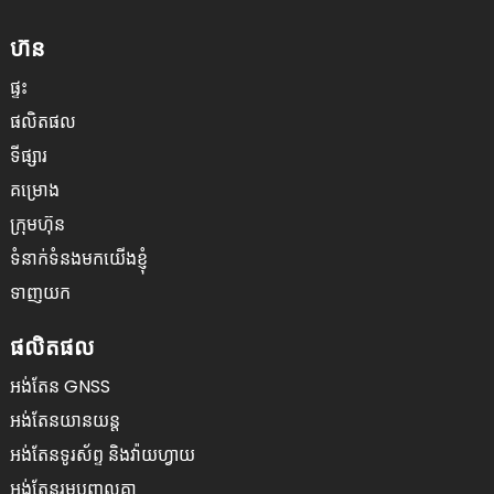
ហ៊ន
ផ្ទះ
ផលិតផល
ទីផ្សារ
គម្រោង
ក្រុមហ៊ុន
ទំនាក់ទំនងមកយើងខ្ញុំ
ទាញយក
ផលិតផល
អង់តែន GNSS
អង់តែនយានយន្ត
អង់តែន​ទូរស័ព្ទ និង​វ៉ាយហ្វាយ
អង់តែនរួមបញ្ចូលគ្នា