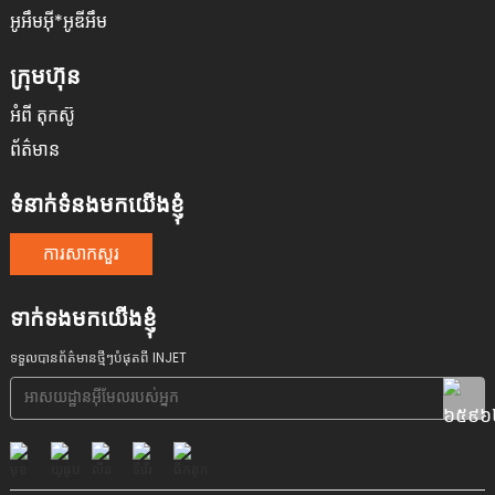
អូអឹមអ៊ី*អូឌីអឹម
ក្រុមហ៊ុន
អំពី តុកស៊ូ
ព័ត៌មាន
ទំនាក់ទំនងមកយើងខ្ញុំ
ការសាកសួរ
ទាក់ទងមកយើងខ្ញុំ
ទទួលបានព័ត៌មានថ្មីៗបំផុតពី INJET