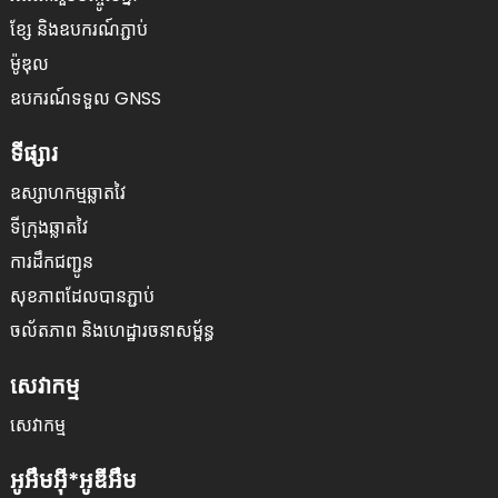
ខ្សែ និងឧបករណ៍ភ្ជាប់
ម៉ូឌុល
ឧបករណ៍ទទួល GNSS
ទីផ្សារ
ឧស្សាហកម្មឆ្លាតវៃ
ទីក្រុងឆ្លាតវៃ
ការដឹកជញ្ជូន
សុខភាពដែលបានភ្ជាប់
ចល័តភាព និងហេដ្ឋារចនាសម្ព័ន្ធ
សេវាកម្ម
សេវាកម្ម
អូអឹមអ៊ី*អូឌីអឹម