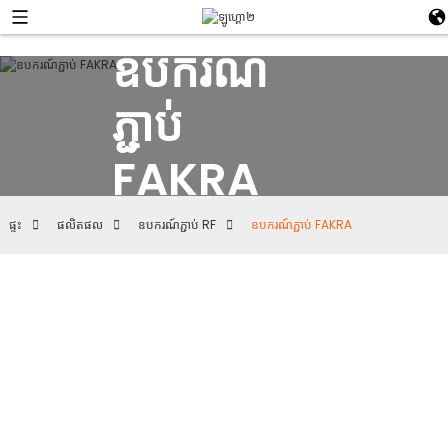
ឧបករណ៍
ភ្ជាប់
FAKRA
ផ្ទះ
ផលិតផល
ឧបករណ៍ភ្ជាប់ RF
ឧបករណ៍ភ្ជាប់ FAKRA