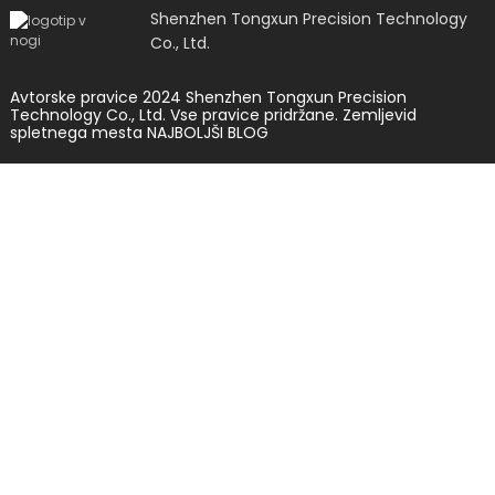
Shenzhen Tongxun Precision Technology
Co., Ltd.
Avtorske pravice 2024 Shenzhen Tongxun Precision
Technology Co., Ltd. Vse pravice pridržane.
Zemljevid
spletnega mesta
NAJBOLJŠI BLOG