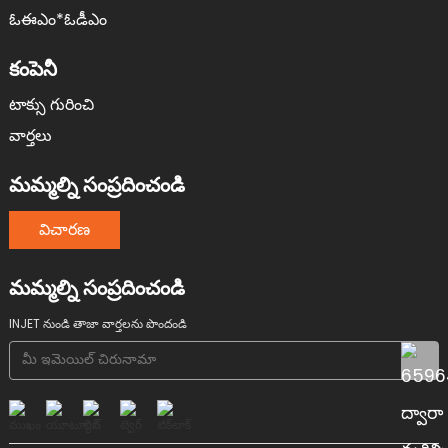
ఓఈఎం*ఓడీఎం
కంపెనీ
టాక్సు గురించి
వార్తలు
మమ్మల్ని సంప్రదించండి
విచారణ
మమ్మల్ని సంప్రదించండి
INJET నుండి తాజా వార్తలను పొందండి