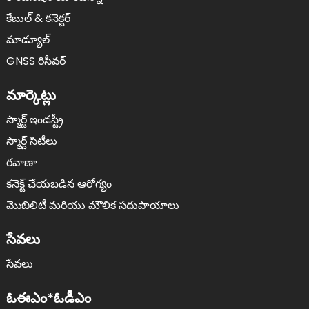
కేబుల్ & కనెక్టర్
మాడ్యూల్
GNSS రిసీవర్
మార్కెట్లు
స్మార్ట్ ఇండస్ట్రీ
స్మార్ట్ సిటీలు
రవాణా
కనెక్ట్ చేయబడిన ఆరోగ్యం
మొబిలిటీ మరియు మౌలిక సదుపాయాలు
సేవలు
సేవలు
ఓఈఎం*ఓడీఎం