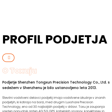
PROFIL PODJETJA
O Toxuju
Podjetje Shenzhen Tongxun Precision Technology Co., Ltd. s
sedežem v Shenzhenu je bilo ustanovljeno leta 2013.
Številni vodstveni delavci podjetij imajo vodstvene izkušnje v znanih
podjetjih, ki kotirajo na borzi, med drugim Luxshare Precision
Technology, eno od 30 najboljših podjetij v državi. Toxu je zaupanja
vreden ponudnik anten 4G 5G GPS, kabelskih snopov, konektorjev in