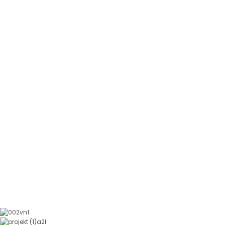
5G za Huawei zasnoval številne 5G polnofrekvenčne antene
za industrijske internetne aplikacije in ima številne patente
TOXU. Po drugi strani pa sta Toxu in Changsha HAIGE
vzpostavila dolgoročno strateško sodelovanje na področju
visoko natančnih modulov Beidou. Poleg tega Toxu
zagotavlja tudi antenske rešitve za sistem kratkih sporočil
Beidou za kitajske izstrelitvene rakete in 60. raziskovalni
inštitut Ljudske osvobodilne vojske ter je vzpostavil
dolgoročna partnerstva s FAW in IKCO na področju rešitev
anten za plavuti morskega psa, nameščenih na vozilih.
Industrijske Rešitve