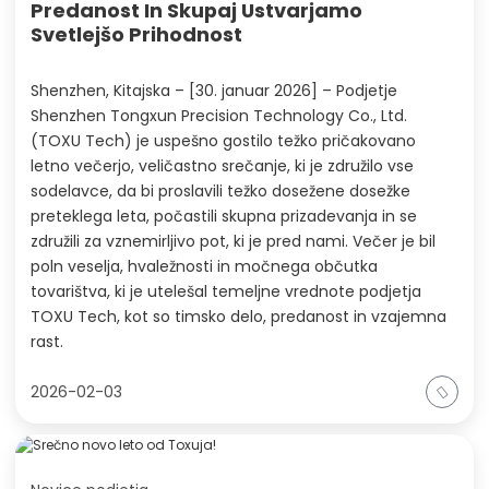
Predanost In Skupaj Ustvarjamo
Svetlejšo Prihodnost
Shenzhen, Kitajska – [30. januar 2026] – Podjetje
Shenzhen Tongxun Precision Technology Co., Ltd.
(TOXU Tech) je uspešno gostilo težko pričakovano
letno večerjo, veličastno srečanje, ki je združilo vse
sodelavce, da bi proslavili težko dosežene dosežke
preteklega leta, počastili skupna prizadevanja in se
združili za vznemirljivo pot, ki je pred nami. Večer je bil
poln veselja, hvaležnosti in močnega občutka
tovarištva, ki je utelešal temeljne vrednote podjetja
TOXU Tech, kot so timsko delo, predanost in vzajemna
rast.
2026-02-03