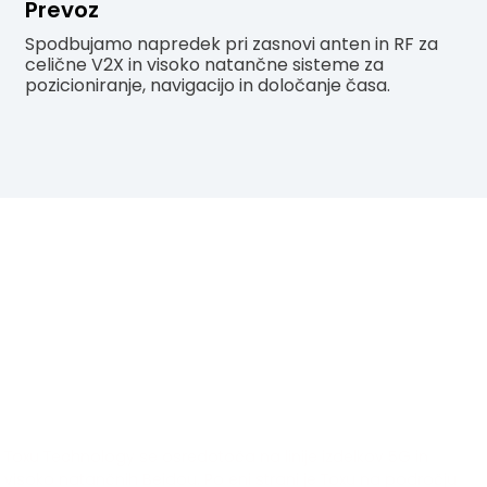
Prevoz
Spodbujamo napredek pri zasnovi anten in RF za
celične V2X in visoko natančne sisteme za
pozicioniranje, navigacijo in določanje časa.
PROJEKT
Toxu Technology se osredotoča na linije izdelkov 5G in
visoko natančnih Beidou. Po eni strani je Toxu na področju