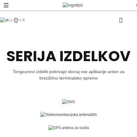
SERIJA IZDELKOV
Tongxunovi izdelki pokrivajo skoraj vse aplikacije anten za
brezžično terminalsko opremo
OGLEJTE SI VEČ IZDELKOV
GNSS ANTENA
OGLEJTE SI VEČ IZDELKOV
TELEKOMUNIKACIJSKA ANTENA (4G 5G WIFI)
OGLEJTE SI VEČ IZDELKOV
GPS ANTENA ZA VOZILA
OGLEJTE SI VEČ IZDELKOV
KOMBINIRANA ANTENA
OGLEJTE SI VEČ IZDELKOV