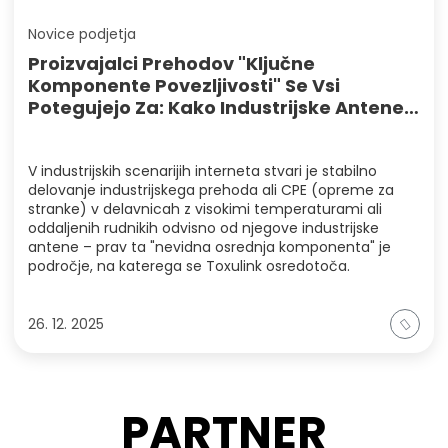
Novice podjetja
Proizvajalci Prehodov "ključne
Komponente Povezljivosti" Se Vsi
Potegujejo Za: Kako Industrijske Antene
Zagotavljajo Stabilne Povezave Naprav?
V industrijskih scenarijih interneta stvari je stabilno
delovanje industrijskega prehoda ali CPE (opreme za
stranke) v delavnicah z visokimi temperaturami ali
oddaljenih rudnikih odvisno od njegove industrijske
antene – prav ta "nevidna osrednja komponenta" je
področje, na katerega se Toxulink osredotoča.
26. 12. 2025
PARTNER