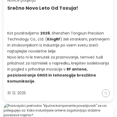
Novice podjetja
Srečno Novo Leto Od Toxuja!
Kot pozdravljamo
2026
, Shenzhen Tongxun Precision
Technology Co., Ltd. (
KingRF
) želi strankam, partnerjem
in strokovnjakom iz industrije po vsem svetu izreči
najtoplejše novoletne želje.
Novo leto ni le trenutek za praznovanje, temveč tudi
priložnost za razmislek o napredku, krepitev sodelovanja
in pogled v prihodnje inovacije v
RF antene,
pozicioniranje GNSS in tehnologije brezžične
komunikacije
.
31. 12. 2025