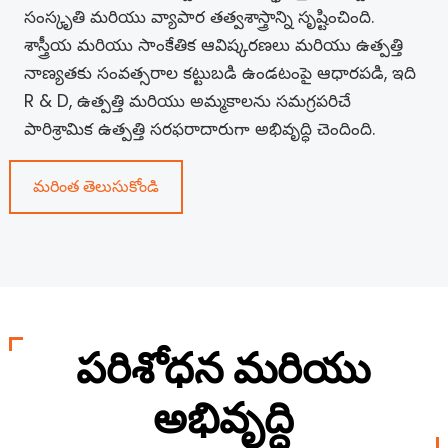
సంస్కృతి మరియు వ్యాపార తత్వశాస్త్రాన్ని సృష్టించింది.
శాస్త్రీయ మరియు సాంకేతిక ఆవిష్కరణలు మరియు ఉత్పత్తి
నాణ్యతకు సంవత్సరాల కట్టుబడి ఉండటంపై ఆధారపడి, ఇది
R & D, ఉత్పత్తి మరియు అమ్మకాలను సమగ్రపరిచే
పారిశ్రామిక ఉత్పత్తి సరఫరాదారుగా అభివృద్ధి చెందింది.
మరింత తెలుసుకోండి
పరిశోధన మరియు
అభివృద్ధి