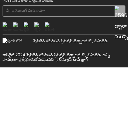
INJET నుండి తాజా వార్తలను పొందండి
షెన్‌జెన్ టోంగ్‌సన్ ప్రెసిషన్ టెక్నాలజీ కో., లిమిటెడ్.
కాపీరైట్ 2024 షెన్‌జెన్ టోంగ్‌సన్ ప్రెసిషన్ టెక్నాలజీ కో., లిమిటెడ్. అన్ని
హక్కులూ ప్రత్యేకించుకోవడమైనది.
సైట్‌మ్యాప్
టాప్ బ్లాగ్