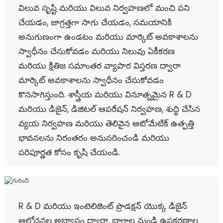
విలువ సృష్టి మరియు విలువ నిర్వహణలో మంచి పని
చేయడం, జాగ్రత్తగా సాగు చేయడం, సమయానికి
అనుగుణంగా ఉండటం మరియు మార్కెట్ అవకాశాలను
స్వాధీనం చేసుకోవడం మరియు నిలువు ఏకీకరణ
మరియు క్షితిజ సమాంతర వ్యాపార విస్తరణ ద్వారా
మార్కెట్ అవకాశాలను స్వాధీనం చేసుకోవడం
కొనసాగిస్తుంది. శాస్త్రీయ మరియు వినూత్నమైన R & D
మరియు డిజైన్, డిజిటల్ ఆపరేషన్ నిర్వహణ, శుద్ధి చేసిన
వ్యయ నిర్వహణ మరియు తెలివైన ఆటోమేటిక్ ఉత్పత్తి
భావనలను నిరంతరం అనుసరించండి మరియు
పరిపూర్ణత కోసం కృషి చేయండి.
R & D మరియు ఇంటెలిజెంట్ ప్రొడక్షన్ యొక్క డిజైన్
ఆలోచనల అభ్యాసం ద్వారా, భాగాల నుండి ఉపకరణాల