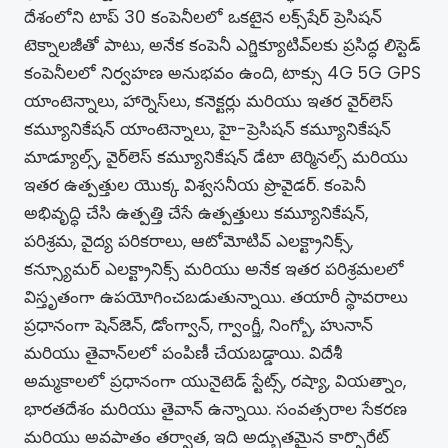
దేశంలోని టాప్ 30 కంపెనీలలో ఒకటైన లక్స్‌షేర్ ప్రెసిషన్
టెక్నాలజీతో పాటు, అనేక కంపెనీ ఎగ్జిక్యూటివ్‌లకు ప్రసిద్ధ లిస్టెడ్
కంపెనీలలో నిర్వహణ అనుభవం ఉంది, టాక్సు 4G 5G GPS
యాంటెన్నాలు, హార్నెస్‌లు, కనెక్టర్లు మరియు ఇతర వైర్‌లెస్
కమ్యూనికేషన్ యాంటెన్నాలు, హై-ప్రెసిషన్ కమ్యూనికేషన్
మాడ్యూల్స్, వైర్‌లెస్ కమ్యూనికేషన్ డేటా టెర్మినల్స్ మరియు
ఇతర ఉత్పత్తుల యొక్క విశ్వసనీయ ప్రొవైడర్. కంపెనీ
అభివృద్ధి చేసి ఉత్పత్తి చేసే ఉత్పత్తులు కమ్యూనికేషన్,
పరిశ్రమ, వైద్య పరికరాలు, ఆటోమోటివ్ ఎలక్ట్రానిక్స్,
కన్స్యూమర్ ఎలక్ట్రానిక్స్ మరియు అనేక ఇతర పరిశ్రమలలో
విస్తృతంగా ఉపయోగించబడుతున్నాయి. తయారీ స్థావరాలు
ప్రధానంగా షెన్‌జెన్, డోంగ్వాన్, గ్వాంగ్జీ, నింగ్బో, హునాన్
మరియు తైవాన్‌లలో పంపిణీ చేయబడ్డాయి. విదేశీ
అమ్మకాలలో ప్రధానంగా యునైటెడ్ స్టేట్స్, రష్యా, వియత్నాం,
భారతదేశం మరియు తైవాన్ ఉన్నాయి. సంవత్సరాల సేకరణ
మరియు అవపాతం తర్వాత, ఇది అద్భుతమైన కార్పొరేట్