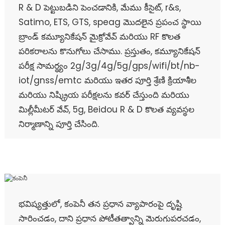
R & D పెట్టుబడిని పెంచడానికి, మేము కీసైట్, r&s,
Satimo, ETS, GTS, speag మొదలైన ప్రపంచ స్థాయి
బ్రాండ్ కమ్యూనికేషన్ మైక్రోవేవ్ మరియు RF కొలత
పరికరాలను కొనుగోలు చేసాము. ప్రస్తుతం, కమ్యూనికేషన్
పరీక్ష సామర్థ్యం 2g/3g/4g/5g/gps/wifi/bt/nb-
iot/gnss/emtc మరియు ఇతర పూర్తి శ్రేణి క్రియాశీల
మరియు నిష్క్రియ పరీక్షలను కవర్ చేస్తుంది మరియు
మిల్లీమీటర్ వేవ్, 5g, Beidou R & D కొలత వ్యవస్థల
నిర్మాణాన్ని పూర్తి చేసింది.
భవిష్యత్తులో, కంపెనీ తన ప్రధాన వ్యాపారంపై దృష్టి
సారించడం, దాని ప్రధాన పోటీతత్వాన్ని మెరుగుపరచడం,