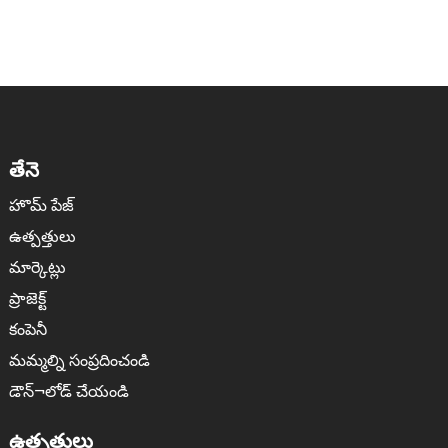
తేనె
హొమ్ పేజ్
ఉత్పత్తులు
మార్కెట్లు
ప్రాజెక్ట్
కంపెనీ
మమ్మల్ని సంప్రదించండి
డౌన్¬లోడ్ చేయండి
ఉత్పత్తులు