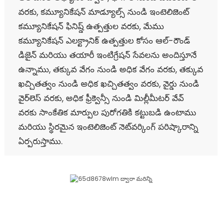
వరకు, కమ్యూనికేషన్ మాడ్యూల్స్ నుండి ఇంటెలిజెంట్
కమ్యూనికేషన్ ఫినిష్డ్ ఉత్పత్తుల వరకు, మేము
కమ్యూనికేషన్ ఎలక్ట్రానిక్ ఉత్పత్తుల కోసం ఆల్-రౌండ్
డిజైన్ మరియు తయారీ ఇంటిగ్రేషన్ సేవలను అందిస్తూనే
ఉన్నాము, తక్కువ వేగం నుండి అధిక వేగం వరకు, తక్కువ
ఖచ్చితత్వం నుండి అధిక ఖచ్చితత్వం వరకు, వైర్డు నుండి
వైర్‌లెస్ వరకు, అధిక ఫ్రీక్వెన్సీ నుండి మిల్లీమీటర్ వేవ్
వరకు సాంకేతిక మార్పుల పురోగతికి కట్టుబడి ఉంటాము
మరియు స్థిరమైన ఇంటెలిజెంట్ నెట్‌వర్కింగ్ పరిష్కారాన్ని
ఏర్పరుస్తాము.