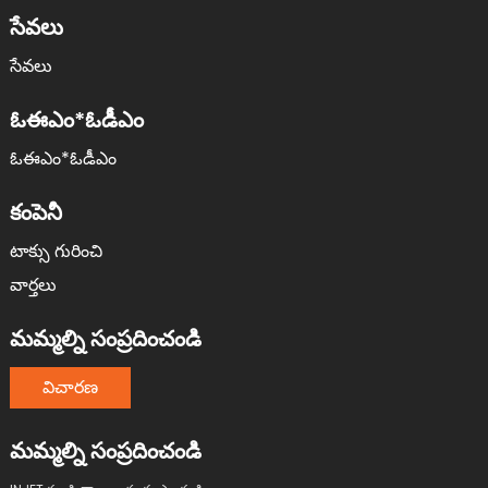
సేవలు
సేవలు
ఓఈఎం*ఓడీఎం
ఓఈఎం*ఓడీఎం
కంపెనీ
టాక్సు గురించి
వార్తలు
మమ్మల్ని సంప్రదించండి
విచారణ
మమ్మల్ని సంప్రదించండి