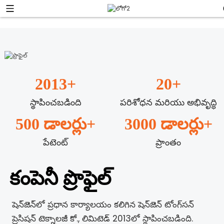
2013
+
20
+
స్థాపించబడింది
పరిశోధన మరియు అభివృద్ధి
500 డాలర్లు
+
3000 డాలర్లు
+
పేటెంట్
ప్రాంతం
కంపెనీ ప్రొఫైల్
షెన్‌జెన్‌లో ప్రధాన కార్యాలయం కలిగిన షెన్‌జెన్ టోంగ్‌సన్
ప్రెసిషన్ టెక్నాలజీ కో., లిమిటెడ్ 2013లో స్థాపించబడింది.