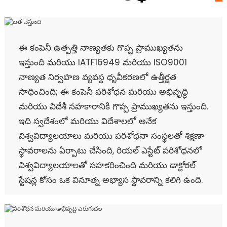
ఈ కంపెనీ ఉత్పత్తి నాణ్యతకు గొప్ప ప్రాముఖ్యతను
ఇస్తుంది మరియు IATF16949 మరియు ISO9001
నాణ్యత నిర్వహణ వ్యవస్థ ధృవీకరణలో ఉత్తీర్ణత
సాధించింది; ఈ కంపెనీ పరిశోధన మరియు అభివృద్ధి
మరియు విదేశీ సహకారానికి గొప్ప ప్రాముఖ్యతను ఇస్తుంది.
ఇది స్వదేశంలో మరియు విదేశాలలో అనేక
విశ్వవిద్యాలయాలు మరియు పరిశోధనా సంస్థలతో శిక్షణా
స్థావరాలను ఏర్పాటు చేసింది, రియల్ ఎస్టేట్ పరిశోధనలో
విశ్వవిద్యాలయాలతో సహకరించింది మరియు డాక్టోరల్
స్టేషన్ల కోసం ఒక వినూత్న అభ్యాస స్థావరాన్ని కలిగి ఉంది.