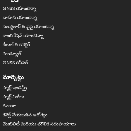
GNSS యాంటెన్నా
వాహన యాంటెన్నా
సెల్యులార్ & వైఫై యాంటెన్నా
కాంబినేషన్ యాంటెన్నా
కేబుల్ & కనెక్టర్
మాడ్యూల్
GNSS రిసీవర్
మార్కెట్లు
స్మార్ట్ ఇండస్ట్రీ
స్మార్ట్ సిటీలు
రవాణా
కనెక్ట్ చేయబడిన ఆరోగ్యం
మొబిలిటీ మరియు మౌలిక సదుపాయాలు