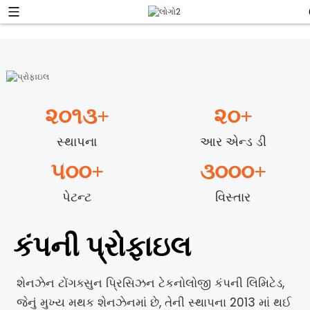
૨૦૧૩
+
૨૦
+
સ્થાપના
આર એન્ડ ડી
૫૦૦
+
૩૦૦૦
+
પેટન્ટ
વિસ્તાર
કંપની પ્રોફાઇલ
શેનઝેન ટોંગક્સુન પ્રિસિઝન ટેકનોલોજી કંપની લિમિટેડ,
જેનું મુખ્ય મથક શેનઝેનમાં છે, તેની સ્થાપના 2013 માં થઈ