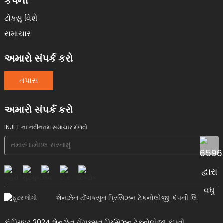
કંપની
ટોક્સુ વિશે
સમાચાર
અમારો સંપર્ક કરો
તપાસ
અમારો સંપર્ક કરો
INJET ના નવીનતમ સમાચાર મેળવો
શેનઝેન ટોંગક્સુન પ્રિસિઝન ટેકનોલોજી કંપની લિ.
કૉપિરાઇટ 2024 શેનઝેન ટોંગક્સન પ્રિસિઝન ટેકનોલોજી કંપની