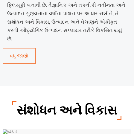
ફિલસૂફી બનાવી છે. વૈજ્ઞાનિક અને તકનીકી નવીનતા અને
ઉત્પાદન ગુણવત્તાના વર્ષોના પાલન પર આધાર રાખીને, તે
સંશોધન અને વિકાસ, ઉત્પાદન અને વેચાણને એકીકૃત
કરતી ઔદ્યોગિક ઉત્પાદન સપ્લાયર તરીકે વિકસિત થયું
છે.
વધુ જાણો
સંશોધન અને વિકાસ