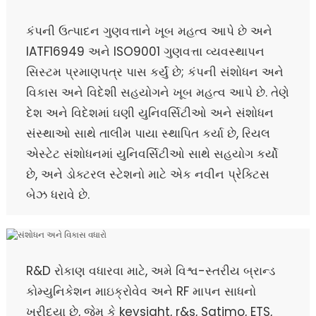
કંપની ઉત્પાદન ગુણવત્તાને ખૂબ મહત્વ આપે છે અને
IATF16949 અને ISO9001 ગુણવત્તા વ્યવસ્થાપન
સિસ્ટમ પ્રમાણપત્ર પાસ કર્યું છે; કંપની સંશોધન અને
વિકાસ અને વિદેશી સહયોગને ખૂબ મહત્વ આપે છે. તેણે
દેશ અને વિદેશમાં ઘણી યુનિવર્સિટીઓ અને સંશોધન
સંસ્થાઓ સાથે તાલીમ પાયા સ્થાપિત કર્યા છે, રિયલ
એસ્ટેટ સંશોધનમાં યુનિવર્સિટીઓ સાથે સહયોગ કર્યો
છે, અને ડોક્ટરલ સ્ટેશનો માટે એક નવીન પ્રેક્ટિસ
બેઝ ધરાવે છે.
R&D રોકાણ વધારવા માટે, અમે વિશ્વ-સ્તરીય બ્રાન્ડ
કોમ્યુનિકેશન માઇક્રોવેવ અને RF માપન સાધનો
ખરીદ્યા છે, જેમ કે keysight, r&s, Satimo, ETS,