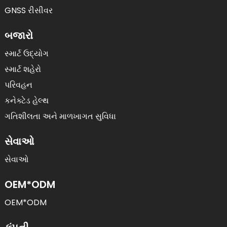
GNSS રીસીવર
બજારો
સ્માર્ટ ઉદ્યોગ
સ્માર્ટ શહેરો
પરિવહન
કનેક્ટેડ હેલ્થ
ગતિશીલતા અને માળખાગત સુવિધા
સેવાઓ
સેવાઓ
OEM*ODM
OEM*ODM