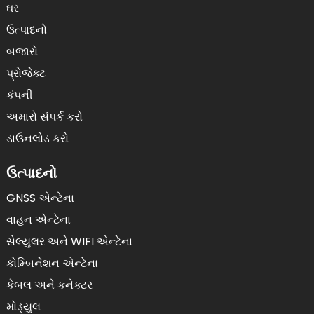
ઘર
ઉત્પાદનો
બજારો
પ્રોજેક્ટ
કંપની
અમારો સંપર્ક કરો
ડાઉનલોડ કરો
ઉત્પાદનો
GNSS એન્ટેના
વાહન એન્ટેના
સેલ્યુલર અને WIFI એન્ટેના
કોમ્બિનેશન એન્ટેના
કેબલ અને કનેક્ટર
મોડ્યુલ