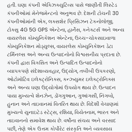
હતી. ઘણા કંપની એક્ઝિક્યુટિવ્સ પાસે જાણીતી લિસ્ટેડ
કંપનીઓમાં મેનેજમેન્ટનો અનુભવ છે. દેશની ટોચની 30
કંપનીઓમાંની એક, લક્સશેર પ્રિસિઝન ટેકનોલોજી,
ટોક્સુ 4G 5G GPS એન્ટેના, હાર્નેસ, કનેક્ટર્સ અને અન્ય
વાયરલેસ કોમ્યુનિકેશન એન્ટેના, ઉચ્ચ-ચોકસાઇવાળા
કોમ્યુનિકેશન મોડ્યુલ્સ, વાયરલેસ કોમ્યુનિકેશન ડેટા
ટર્મિનલ્સ અને અન્ય ઉત્પાદનોનો વિશ્વસનીય પ્રદાતા છે.
કંપની દ્વારા વિકસિત અને ઉત્પાદિત ઉત્પાદનોનો
વ્યાપકપણે સંદેશાવ્યવહાર, ઉદ્યોગ, તબીબી ઉપકરણો,
ઓટોમોટિવ ઇલેક્ટ્રોનિક્સ, કન્ઝ્યુમર ઇલેક્ટ્રોનિક્સ
અને અન્ય ઘણા ઉદ્યોગોમાં ઉપયોગ થાય છે. ઉત્પાદન
પાયા મુખ્યત્વે શેનઝેન, ડોંગગુઆન, ગુઆંગસી, નિંગબો,
હુનાન અને તાઇવાનમાં વિતરિત થાય છે. વિદેશી વેચાણમાં
મુખ્યત્વે યુનાઇટેડ સ્ટેટ્સ, રશિયા, વિયેતનામ, ભારત અને
તાઇવાનનો સમાવેશ થાય છે. વર્ષોના સંચય અને વરસાદ
પછી, તેણે એક ઉત્તમ કોર્પોરેટ સંસ્કૃતિ અને વ્યવસાય