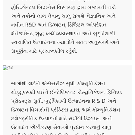
હોરિઝોન્ટલ બિઝનેસ વિસ્તરણ દ્વારા બજારની તકો
અને તકોનો લાભ લેવાનું ચાલુ રાખશે. વૈજ્ઞાનિક અને
નવીન R&D અને ડિઝાઇન, ડિજિટલ ઓપરેશન
મેનેજમેન્ટ, શુદ્ધ ખર્ચ વ્યવસ્થાપન અને બુદ્ધિશાળી
સ્વચાલિત ઉત્પાદનના ખ્યાલોને સતત અનુસરશે અને
સંપૂર્ણતા માટે પ્રયત્નશીલ રહેશે.
ભાગોથી લઈને એસેસરીઝ સુધી, કોમ્યુનિકેશન
મોડ્યુલ્સથી લઈને ઈન્ટેલિજન્ટ કોમ્યુનિકેશન ફિનિશ્ડ
પ્રોડક્ટ્સ સુધી, બુદ્ધિશાળી ઉત્પાદનના R & D અને
ડિઝાઇન વિચારોની પ્રેક્ટિસ દ્વારા, અમે કોમ્યુનિકેશન
ઇલેક્ટ્રોનિક ઉત્પાદનો માટે સર્વાંગી ડિઝાઇન અને
ઉત્પાદન એકીકરણ સેવાઓ પ્રદાન કરવાનું ચાલુ