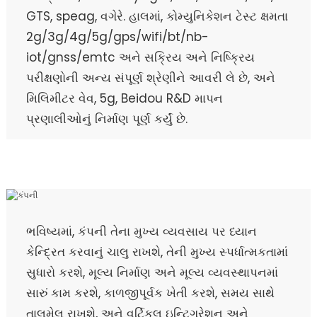
GTS, speag, વગેરે. હાલમાં, કોમ્યુનિકેશન ટેસ્ટ ક્ષમતા
2g/3g/4g/5g/gps/wifi/bt/nb-
iot/gnss/emtc અને સક્રિય અને નિષ્ક્રિય
પરીક્ષણોની અન્ય સંપૂર્ણ શ્રેણીને આવરી લે છે, અને
મિલિમીટર વેવ, 5g, Beidou R&D માપન
પ્રણાલીઓનું નિર્માણ પૂર્ણ કર્યું છે.
ભવિષ્યમાં, કંપની તેના મુખ્ય વ્યવસાય પર ધ્યાન
કેન્દ્રિત કરવાનું ચાલુ રાખશે, તેની મુખ્ય સ્પર્ધાત્મકતામાં
સુધારો કરશે, મૂલ્ય નિર્માણ અને મૂલ્ય વ્યવસ્થાપનમાં
સારું કામ કરશે, કાળજીપૂર્વક ખેતી કરશે, સમય સાથે
તાલમેલ રાખશે, અને વર્ટિકલ ઇન્ટિગ્રેશન અને