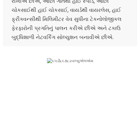
રાખીએ છીએ, ઓછી ગતિથી હાઈ સ્પીડ, ઓછી
ચોકસાઈથી હાઈ ચોકસાઈ, વાયર્ડથી વાયરલેસ, હાઈ
ફ્રીક્વન્સીથી મિલિમીટર વેવ સુધીના ટેકનોલોજીકલ
ફેરફારોની પ્રગતિનું પાલન કરીએ છીએ અને ટકાઉ
બુદ્ધિશાળી નેટવર્કિંગ સોલ્યુશન બનાવીએ છીએ.
સેવા પ્રક્રિયા
વર્ષોથી, કંપની હંમેશા "ગ્રાહક-કેન્દ્રિત, પરિણામલક્ષી, સિસ્ટમલક્ષી,
નવીનતા અને વિકાસ" ના વ્યવસાયિક દર્શનનું પાલન કરે છે, "ગ્રાહકો
માટે મૂલ્ય બનાવવાનું, કર્મચારીઓ માટે સપના સાકાર કરવાનું અને