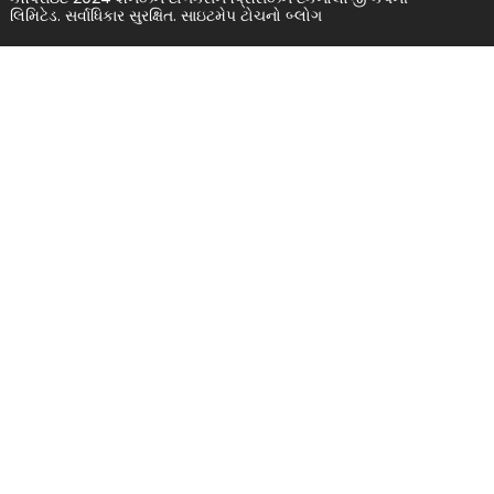
લિમિટેડ. સર્વાધિકાર સુરક્ષિત.
સાઇટમેપ
ટોચનો બ્લોગ