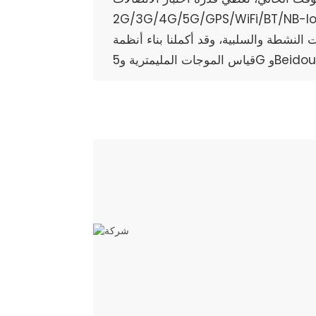
2G/3G/4G/5G/GPS/WiFi/BT/NB-IoT/GNSS/EMTC وغيرها من
 النشطة والسلبية، وقد أكملنا بناء أنظمة