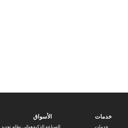
عملية الخدمة
عمل التي تتمحور حول العميل، والنتائج، والنظام، والابتكار والتطوير، و
يق نتائج مربحة للجميع، ورسالتها المتمثلة في أن تكون رائدة في مجا
لشركة؛ يلتزم الموظفون بقيم "العميل أولاً، والعمل الجماعي، والمبادرة، و
خدمات
الأسواق
خدمات
الصناعة الذكية
هوائي نظام تحديد ا