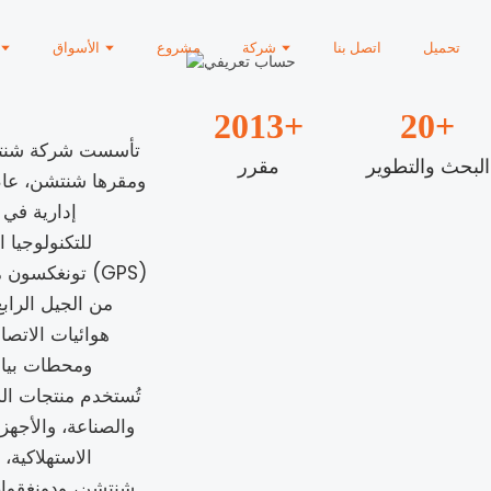
تحميل
اتصل بنا
شركة
مشروع
الأسواق
2013
+
20
+
تأسست شركة شنتشن
البحث والتطوير
مقرر
إدارية في
تونغكسون مزود
من الجيل الراب
هوائيات الاتصا
ومحطات بيانا
تُستخدم منتجات ال
والصناعة، والأجهزة
الاستهلاكية،
شنتشن، ودونغقوان،