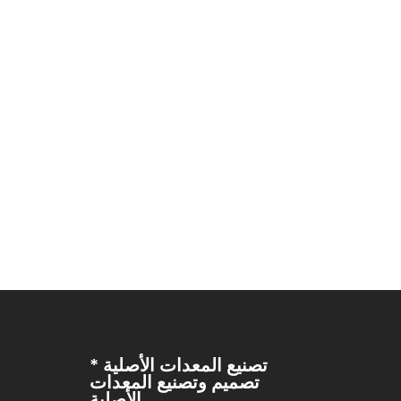
على مر السنين، التزمت الشركة دائمًا بفلسفة ال
طموحات الموظفين، والتعاون مع الموردين لتحق
صناعيًا، وأن تبني علامة تجارية عالمية! رؤية ا
مؤسسة متكاملة تجمع بين تطوير المنتجات وخدمات التطبيقات، وتخدم العملاء بكل إخلاص.
تصنيع المعدات الأصلية *
تصميم وتصنيع المعدات
الأصلية