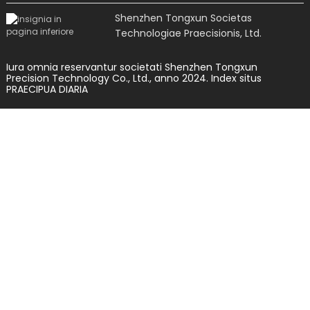
Shenzhen Tongxun Societas
Technologiae Praecisionis, Ltd.
Iura omnia reservantur societati Shenzhen Tongxun
Precision Technology Co., Ltd., anno 2024.
Index situs
PRAECIPUA DIARIA