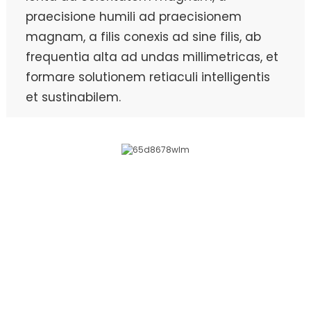
praecisione humili ad praecisionem
magnam, a filis conexis ad sine filis, ab
frequentia alta ad undas millimetricas, et
formare solutionem retiaculi intelligentis
et sustinabilem.
PROCESSUS SERVITII
Per annos, societas semper adhaesit philosophiae
negotiali "clienti in centro, exitu spectanti, systemate