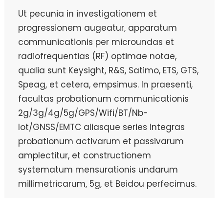
Ut pecunia in investigationem et
progressionem augeatur, apparatum
communicationis per microundas et
radiofrequentias (RF) optimae notae,
qualia sunt Keysight, R&S, Satimo, ETS, GTS,
Speag, et cetera, empsimus. In praesenti,
facultas probationum communicationis
2g/3g/4g/5g/GPS/Wifi/BT/Nb-
Iot/GNSS/EMTC aliasque series integras
probationum activarum et passivarum
amplectitur, et constructionem
systematum mensurationis undarum
millimetricarum, 5g, et Beidou perfecimus.