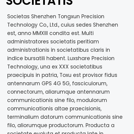
SOCIETATIS
Societas Shenzhen Tongxun Precision
Technology Co., Ltd., cuius sedes Shenzhen
est, anno MMXIII condita est. Multi
administratores societatis peritiam
administrationis in societatibus claris in
indice bursatili habent. Luxshare Precision
Technology, una ex XXX societatibus
praecipuis in patria, Toxu est provisor fidus
antennarum GPS 4G 5G, fasciculorum,
connectorum, aliarumque antennarum
communicationis sine filo, modulorum
communicationis altae praecisionis,
terminalium datorum communicationis sine
filo, aliorumque productorum. Producta a
societate evoluta et producta late in