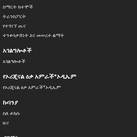
ስማርት ከተሞች
ትራንስፖርት
የተገናኘ ጤና
ተንቀሳቃሽነት እና መሠረተ ልማት
አገልግሎቶች
አገልግሎቶች
የኦሪጂናል ዕቃ አምራች*ኦዲኤም
የኦሪጂናል ዕቃ አምራች*ኦዲኤም
ኩባንያ
ስለ ቶክሱ
ዜና