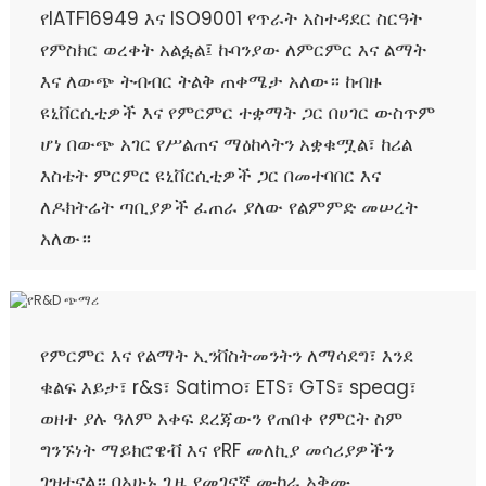
የIATF16949 እና ISO9001 የጥራት አስተዳደር ስርዓት
የምስክር ወረቀት አልፏል፤ ኩባንያው ለምርምር እና ልማት
እና ለውጭ ትብብር ትልቅ ጠቀሜታ አለው። ከብዙ
ዩኒቨርሲቲዎች እና የምርምር ተቋማት ጋር በሀገር ውስጥም
ሆነ በውጭ አገር የሥልጠና ማዕከላትን አቋቁሟል፣ ከሪል
እስቴት ምርምር ዩኒቨርሲቲዎች ጋር በመተባበር እና
ለዶክትሬት ጣቢያዎች ፈጠራ ያለው የልምምድ መሠረት
አለው።
የምርምር እና የልማት ኢንቨስትመንትን ለማሳደግ፣ እንደ
ቁልፍ እይታ፣ r&s፣ Satimo፣ ETS፣ GTS፣ speag፣
ወዘተ ያሉ ዓለም አቀፍ ደረጃውን የጠበቀ የምርት ስም
ግንኙነት ማይክሮዌቭ እና የRF መለኪያ መሳሪያዎችን
ገዝተናል። በአሁኑ ጊዜ የመገናኛ ሙከራ አቅሙ