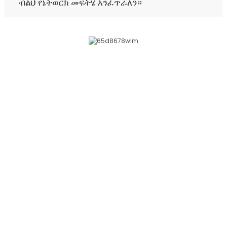
ብልህ የኔትወርክ መፍትሄ እንፈጥራለን።
የአገልግሎት ሂደት
ባለፉት ዓመታት ኩባንያው ሁልጊዜም "ደንበኛን ማዕከል ያደረገ፣ ውጤትን
ያተኮረ፣ ስርዓትን ያተኮረ፣ ፈጠራን እና ልማትን" የንግድ ፍልስፍና፣
"ለደንበኞች እሴት መፍጠር፣ ለሠራተኞች ህልሞችን ማሳካት እና
ከአቅራቢዎች ጋር በመተባበር ለሁሉም ተጠቃሚ የሚሆኑ ውጤቶችን
ማስገኘት" የሚለውን የንግድ ፍልስፍና እና "ለአንድ ምዕተ ዓመት የእጅ
ባለሙያ መሆን፣ የኢንዱስትሪ መለኪያ ማዘጋጀት እና የዓለም ብራንድ
መፍጠር!" የሚለውን የኩባንያውን ተልዕኮ ሲከተል ቆይቷል።