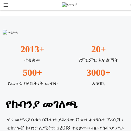
2013
+
20
+
ተቋቋመ
የምርምር እና ልማት
500
+
3000
+
የፈጠራ ባለቤትነት መብት
አካባቢ
የኩባንያ መገለጫ
ዋና መሥሪያ ቤቱን በሼንዘን ያደረገው ሼንዘን ቶንግሱን ፕሪሲሽን
ቴክኖሎጂ ኩባንያ ሊሚትድ በ2013 ተቋቋመ። ብዙ የኩባንያ ሥራ