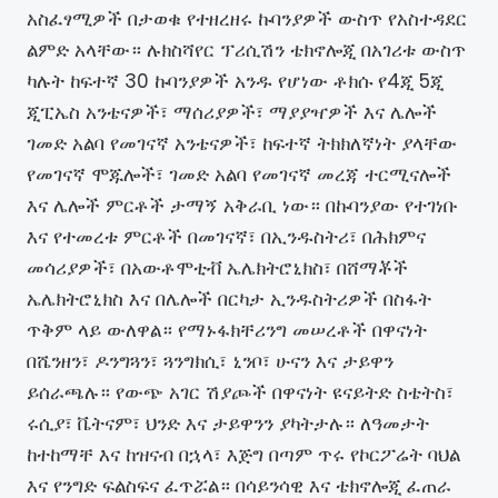
አስፈፃሚዎች በታወቁ የተዘረዘሩ ኩባንያዎች ውስጥ የአስተዳደር
ልምድ አላቸው። ሉክስሻየር ፕሪሲሽን ቴክኖሎጂ በአገሪቱ ውስጥ
ካሉት ከፍተኛ 30 ኩባንያዎች አንዱ የሆነው ቶክሱ የ4ጂ 5ጂ
ጂፒኤስ አንቴናዎች፣ ማሰሪያዎች፣ ማያያዣዎች እና ሌሎች
ገመድ አልባ የመገናኛ አንቴናዎች፣ ከፍተኛ ትክክለኛነት ያላቸው
የመገናኛ ሞጁሎች፣ ገመድ አልባ የመገናኛ መረጃ ተርሚናሎች
እና ሌሎች ምርቶች ታማኝ አቅራቢ ነው። በኩባንያው የተገነቡ
እና የተመረቱ ምርቶች በመገናኛ፣ በኢንዱስትሪ፣ በሕክምና
መሳሪያዎች፣ በአውቶሞቲቭ ኤሌክትሮኒክስ፣ በሸማቾች
ኤሌክትሮኒክስ እና በሌሎች በርካታ ኢንዱስትሪዎች በስፋት
ጥቅም ላይ ውለዋል። የማኑፋክቸሪንግ መሠረቶች በዋናነት
በሼንዘን፣ ዶንግጓን፣ ጓንግክሲ፣ ኒንቦ፣ ሁናን እና ታይዋን
ይሰራጫሉ። የውጭ አገር ሽያጮች በዋናነት ዩናይትድ ስቴትስ፣
ሩሲያ፣ ቬትናም፣ ህንድ እና ታይዋንን ያካትታሉ። ለዓመታት
ከተከማቸ እና ከዝናብ በኋላ፣ እጅግ በጣም ጥሩ የኮርፖሬት ባህል
እና የንግድ ፍልስፍና ፈጥሯል። በሳይንሳዊ እና ቴክኖሎጂ ፈጠራ