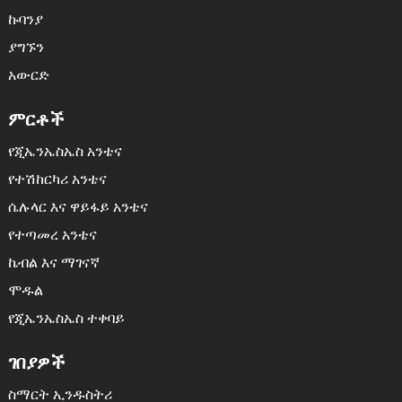
ኩባንያ
ያግኙን
አውርድ
ምርቶች
የጂኤንኤስኤስ አንቴና
የተሽከርካሪ አንቴና
ሴሉላር እና ዋይፋይ አንቴና
የተጣመረ አንቴና
ኬብል እና ማገናኛ
ሞዱል
የጂኤንኤስኤስ ተቀባይ
ገበያዎች
ስማርት ኢንዱስትሪ