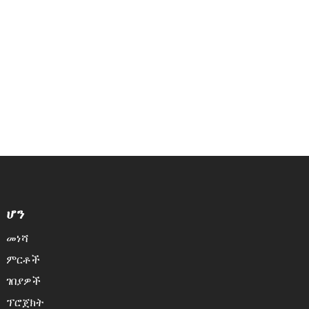
የኢንተርፕራይዝ ራዕይ፤ ሰራተኞች "በደንበኞች ቅድሚያ መስጠት፣ የቡድን
ስራ፣ ተነሳሽነት፣ ኃላፊነት፣ በጎ ፈቃደኝነት እና ፈጠራ" የሚለውን እሴቶች
ያከብራሉ፤ ኩባንያው የምርት ልማት እና የአፕሊኬሽን አገልግሎቶችን
የሚያዋህድ እና ደንበኞችን በሙሉ ልብ የሚያገለግል ድርጅት ይገነባል።
ሆን
መነሻ
ምርቶች
ገበያዎች
ፕሮጀክት