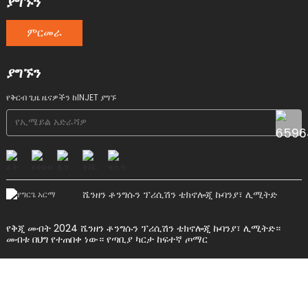
ያግኙን
ምርመራ
ያግኙን
የቅርብ ጊዜ ዜናዎችን ከINJET ያግኙ
ሼንዘን ቶንግሱን ፕሪሲሽን ቴክኖሎጂ ኩባንያ፣ ሊሚትድ
የቅጂ መብት 2024 ሼንዘን ቶንግሱን ፕሪሲሽን ቴክኖሎጂ ኩባንያ፣ ሊሚትድ።
መብቱ በህግ የተጠበቀ ነው።
የጣቢያ ካርታ
ከፍተኛ ጦማር