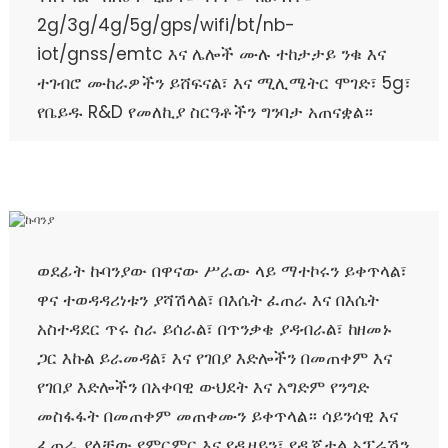
2g/3g/4g/5g/gps/wifi/bt/nb-
iot/gnss/emtc እና ሌሎች ሙሉ ተከታታይ ንቁ እና
ተገብሮ ሙከራዎችን ይሸፍናል፣ እና ሚሊሜትር ሞገድ፣ 5g፣
የቤይዱ R&D የመለኪያ ስርዓቶችን ግንባታ አጠናቋል።
ወደፊት ኩባንያው በዋናው ሥራው ላይ ማተኮሩን ይቀጥላል፣
ዋና ተወዳዳሪነቱን ያሻሽላል፣ በእሴት ፈጠራ እና በእሴት
አስተዳደር ጥሩ ስራ ይሰራል፣ በጥንቃቄ ያዳብራል፣ ከዘመኑ
ጋር እኩል ይራመዳል፣ እና የገበያ እድሎችን በመጠቀም እና
የገበያ እድሎችን በአቀባዊ ውህደት እና አግድም የንግድ
መስፋፋት በመጠቀም መጠቀሙን ይቀጥላል። ሳይንሳዊ እና
ፈጠራ ያላቸው የምርምር እና የዲዛይን፣ የዲጂታል ኦፕሬሽን