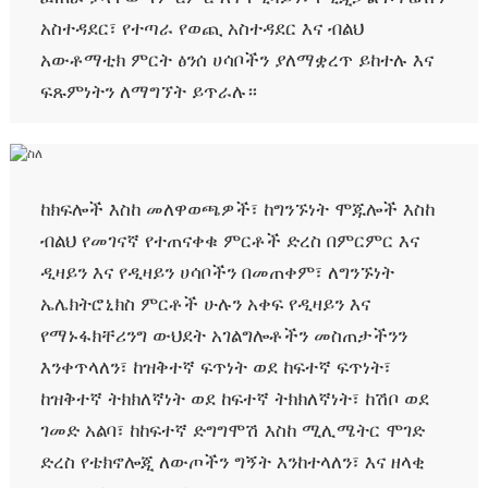
አስተዳደር፣ የተጣራ የወጪ አስተዳደር እና ብልህ
አውቶማቲክ ምርት ፅንሰ ሀሳቦችን ያለማቋረጥ ይከተሉ እና
ፍጹምነትን ለማግኘት ይጥራሉ።
ከክፍሎች እስከ መለዋወጫዎች፣ ከግንኙነት ሞጁሎች እስከ
ብልህ የመገናኛ የተጠናቀቁ ምርቶች ድረስ በምርምር እና
ዲዛይን እና የዲዛይን ሀሳቦችን በመጠቀም፣ ለግንኙነት
ኤሌክትሮኒክስ ምርቶች ሁሉን አቀፍ የዲዛይን እና
የማኑፋክቸሪንግ ውህደት አገልግሎቶችን መስጠታችንን
እንቀጥላለን፣ ከዝቅተኛ ፍጥነት ወደ ከፍተኛ ፍጥነት፣
ከዝቅተኛ ትክክለኛነት ወደ ከፍተኛ ትክክለኛነት፣ ከሽቦ ወደ
ገመድ አልባ፣ ከከፍተኛ ድግግሞሽ እስከ ሚሊሜትር ሞገድ
ድረስ የቴክኖሎጂ ለውጦችን ግኝት እንከተላለን፣ እና ዘላቂ