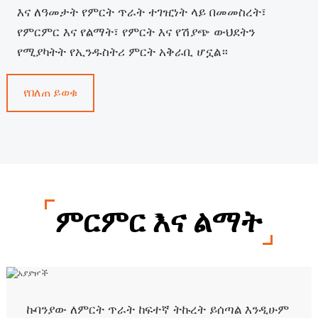
እና ለዓመታት የምርት ጥራት ተገዢነት ላይ በመመስረት፣
የምርምር እና የልማት፣ የምርት እና የሽያጭ ውህደትን
የሚያካትት የኢንዱስትሪ ምርት አቅራቢ ሆኗል።
የበለጠ ይወቁ
ምርምር እና ልማት
ኩባንያው ለምርት ጥራት ከፍተኛ ትኩረት ይሰጣል እንዲሁም