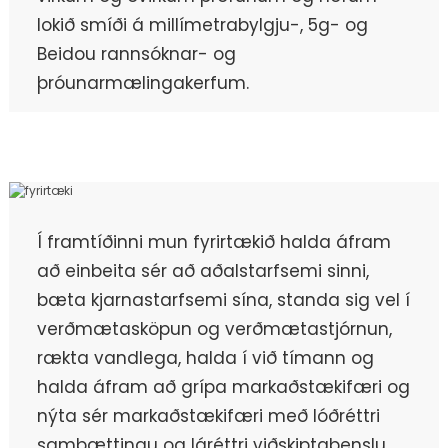
lokið smíði á millímetrabylgju-, 5g- og
Beidou rannsóknar- og
þróunarmælingakerfum.
Í framtíðinni mun fyrirtækið halda áfram
að einbeita sér að aðalstarfsemi sinni,
bæta kjarnastarfsemi sína, standa sig vel í
verðmætasköpun og verðmætastjórnun,
rækta vandlega, halda í við tímann og
halda áfram að grípa markaðstækifæri og
nýta sér markaðstækifæri með lóðréttri
samþættingu og láréttri viðskiptaþenslu.