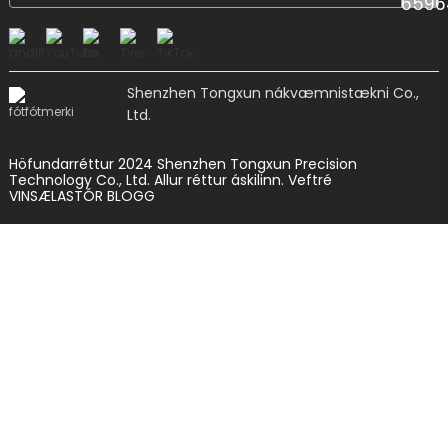
Shenzhen Tongxun nákvæmnistækni Co.,
Ltd.
Höfundarréttur 2024 Shenzhen Tongxun Precision
Technology Co., Ltd. Allur réttur áskilinn.
Veftré
VINSÆLASTÓR BLOGG