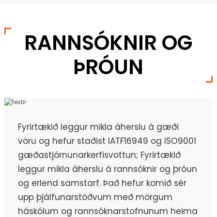
RANNSÓKNIR OG
ÞRÓUN
Fyrirtækið leggur mikla áherslu á gæði
vöru og hefur staðist IATF16949 og ISO9001
gæðastjórnunarkerfisvottun; Fyrirtækið
leggur mikla áherslu á rannsóknir og þróun
og erlend samstarf. Það hefur komið sér
upp þjálfunarstöðvum með mörgum
háskólum og rannsóknarstofnunum heima