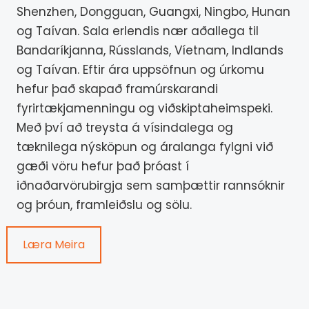
Shenzhen, Dongguan, Guangxi, Ningbo, Hunan
og Taívan. Sala erlendis nær aðallega til
Bandaríkjanna, Rússlands, Víetnam, Indlands
og Taívan. Eftir ára uppsöfnun og úrkomu
hefur það skapað framúrskarandi
fyrirtækjamenningu og viðskiptaheimspeki.
Með því að treysta á vísindalega og
tæknilega nýsköpun og áralanga fylgni við
gæði vöru hefur það þróast í
iðnaðarvörubirgja sem samþættir rannsóknir
og þróun, framleiðslu og sölu.
Læra Meira