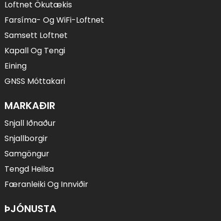
Loftnet Ökutækis
Farsíma- Og WiFi-Loftnet
Samsett Loftnet
Kapall Og Tengi
Eining
GNSS Móttakari
MARKAÐIR
Snjall Iðnaður
Snjallborgir
Samgöngur
Tengd Heilsa
Færanleiki Og Innviðir
ÞJÓNUSTA