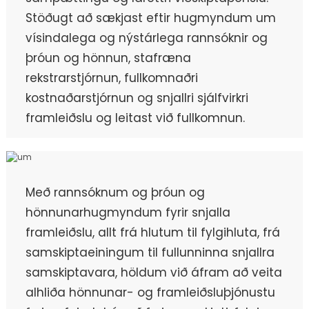
Stöðugt að sækjast eftir hugmyndum um
vísindalega og nýstárlega rannsóknir og
þróun og hönnun, stafræna
rekstrarstjórnun, fullkomnaðri
kostnaðarstjórnun og snjallri sjálfvirkri
framleiðslu og leitast við fullkomnun.
Með rannsóknum og þróun og
hönnunarhugmyndum fyrir snjalla
framleiðslu, allt frá hlutum til fylgihluta, frá
samskiptaeiningum til fullunninna snjallra
samskiptavara, höldum við áfram að veita
alhliða hönnunar- og framleiðsluþjónustu