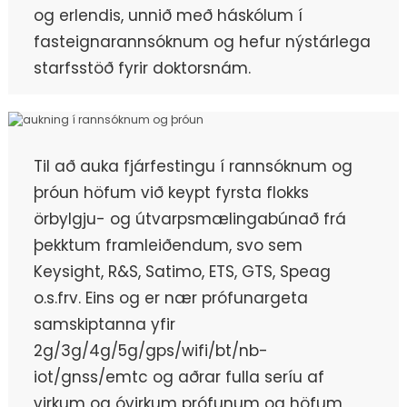
og erlendis, unnið með háskólum í
fasteignarannsóknum og hefur nýstárlega
starfsstöð fyrir doktorsnám.
Til að auka fjárfestingu í rannsóknum og
þróun höfum við keypt fyrsta flokks
örbylgju- og útvarpsmælingabúnað frá
þekktum framleiðendum, svo sem
Keysight, R&S, Satimo, ETS, GTS, Speag
o.s.frv. Eins og er nær prófunargeta
samskiptanna yfir
2g/3g/4g/5g/gps/wifi/bt/nb-
iot/gnss/emtc og aðrar fulla seríu af
virkum og óvirkum prófunum og höfum