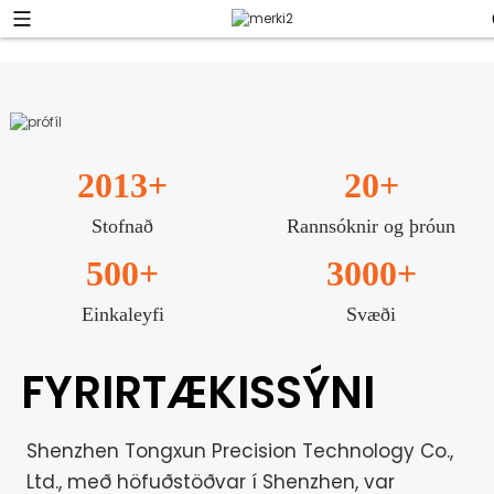
2013
+
20
+
Stofnað
Rannsóknir og þróun
500
+
3000
+
Einkaleyfi
Svæði
FYRIRTÆKISSÝNI
Shenzhen Tongxun Precision Technology Co.,
Ltd., með höfuðstöðvar í Shenzhen, var