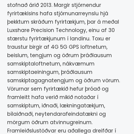
stofnað árið 2013. Margir stjórnendur
fyrirtækisins hafa stjórnunarreynslu hjá
þekktum skráðum fyrirtækjum, þar á meðal
Luxshare Precision Technology, einu af 30
stærstu fyrirtækjunum í landinu. Toxu er
traustur birgir af 4G 5G GPS loftnetum,
beislum, tengjum og öðrum þráðlausum
samskiptaloftnetum, nákvæmum
samskiptaeiningum, þráðlausum
samskiptagagnatengjum og öðrum vörum.
Vörurnar sem fyrirtækið hefur þróað og
framleitt hafa verið mikið notaðar í
samskiptum, iðnaði, lækningatækjum,
bílaiðnaði, neytendarafeindatækni og
mörgum öðrum atvinnugreinum.
Framleiðslustöðvar eru aðallega dreifðar í