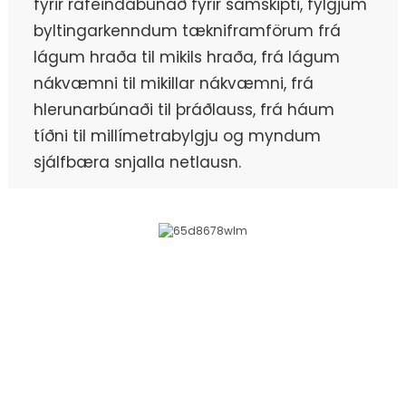
fyrir rafeindabúnað fyrir samskipti, fylgjum
byltingarkenndum tækniframförum frá
lágum hraða til mikils hraða, frá lágum
nákvæmni til mikillar nákvæmni, frá
hlerunarbúnaði til þráðlauss, frá háum
tíðni til millímetrabylgju og myndum
sjálfbæra snjalla netlausn.
ÞJÓNUSTUFERLI
Í gegnum árin hefur fyrirtækið alltaf fylgt