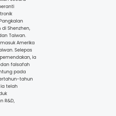
peranti
tronik
 Pangkalan
di Shenzhen,
dan Taiwan.
rmasuk Amerika
Taiwan. Selepas
pemendakan, ia
 dan falsafah
antung pada
 bertahun-tahun
ia telah
duk
an R&D,