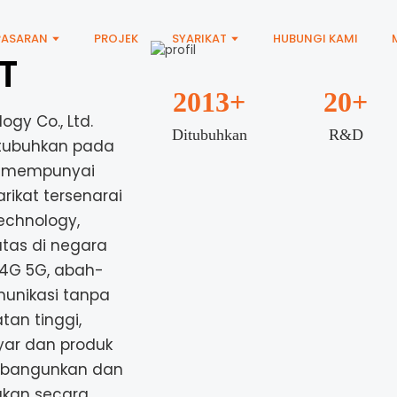
PASARAN
PROJEK
SYARIKAT
HUBUNGI KAMI
T
2013
+
20
+
gy Co., Ltd.
Ditubuhkan
R&D
itubuhkan pada
at mempunyai
ikat tersenarai
Technology,
atas di negara
 4G 5G, abah-
unikasi tanpa
tan tinggi,
yar dan produk
dibangunkan dan
nakan secara