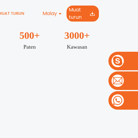
Muat
Malay
MUAT TURUN
turun
500
+
3000
+
Paten
Kawasan