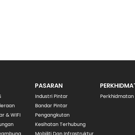
stri, dan mencipta jenama dunia!" Visi perusahaan; Peke
tif, tanggungjawab, altruisme dan inovasi"; syarikat me
 dan perkhidmatan aplikasi dan melayani pelanggan d
PASARAN
PERKHIDMA
S
Industri Pintar
Perkhidmatan
deraan
Bandar Pintar
ar & WIFI
Pengangkutan
ungan
Kesihatan Terhubung
nyambung
Mobiliti Dan Infrastruktur