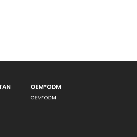
rja mematuhi nilai-nilai "pelanggan
mbina perusahaan yang mengintegrasikan
engan sepenuh hati.
TAN
OEM*ODM
OEM*ODM