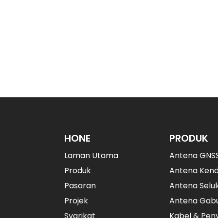
abad, menetapkan penanda aras indu
didahulukan, kerja berpasukan, inisia
pembangunan produk
HONE
PRODUK
Laman Utama
Antena GNS
Produk
Antena Ken
Pasaran
Antena Selul
Projek
Antena Gab
Syarikat
Kabel & Pe