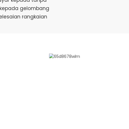
wayar kepada tanpa
gi kepada gelombang
elesaian rangkaian
PROSES PERKHIDMATA
entiasa berpegang pada falsafah perniagaan "berpusatkan
 pembangunan", misi syarikat "mewujudkan nilai untuk pe
bekal untuk hasil yang saling menguntungkan", dan misi 