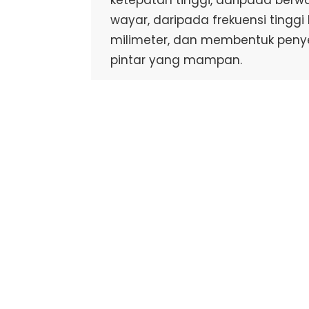
ketepatan tinggi, daripada ber
wayar, daripada frekuensi ting
milimeter, dan membentuk peny
pintar yang mampan.
Selama bertahun-tahun, syarikat s
berorientasikan sistem, inovasi dan
pekerja, dan bekerjasama dengan pem