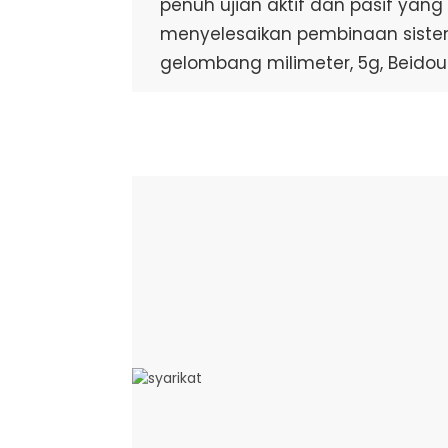
penuh ujian aktif dan pasif yang 
menyelesaikan pembinaan sist
gelombang milimeter, 5g, Beidou