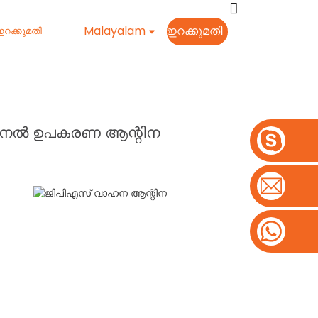
Malayalam
ഇറക്കുമതി
റക്കുമതി
െർമിനൽ ഉപകരണ ആന്റിന
കൂടുതൽ ഉൽപ്പന്നങ്ങൾ കാണുക
GPS വാഹന ആന്റിന