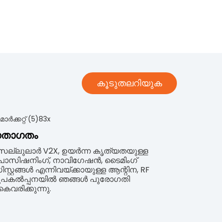
കൂടുതലറിയുക
താഗതം
െല്ലുലാർ V2X, ഉയർന്ന കൃത്യതയുള്ള
ൊസിഷനിംഗ്, നാവിഗേഷൻ, ടൈമിംഗ്
സ്റ്റങ്ങൾ എന്നിവയ്‌ക്കായുള്ള ആന്റിന, RF
ൂപകൽപ്പനയിൽ ഞങ്ങൾ പുരോഗതി
ൈവരിക്കുന്നു.