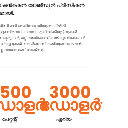
ന ഷെൻ‌ഷെൻ ടോങ്‌സുൻ പ്രിസിഷൻ
തമായി.
 പ്രിസിഷൻ ടെക്‌നോളജിയുടെ കീഴിൽ
മുള്ള നിരവധി കമ്പനി എക്‌സിക്യൂട്ടീവുകൾ
ടറുകൾ, മറ്റ് വയർലെസ് കമ്മ്യൂണിക്കേഷൻ
ൊഡ്യൂളുകൾ, വയർലെസ് കമ്മ്യൂണിക്കേഷൻ
സ്ത ദാതാവാണ് ടോക്‌സു.
500
3000
ഡോളർ
ഡോളർ
+
+
പേറ്റന്റ്
ഏരിയ