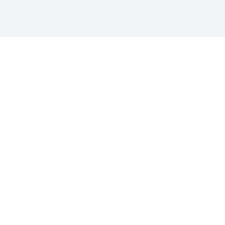
പദ്ധതി
ടോക്‌സു ടെക്‌നോളജി 5G, ഉയർന്ന കൃത്യത
ഉൽപ്പന്ന നിരകളിൽ ശ്രദ്ധ കേന്ദ്രീകരിക്കുന്നു. 
മേഖലയിൽ, വ്യാവസായിക ഇന്റർനെറ്റ് ആപ്ല
ഹുവാവേയ്‌ക്കായി നിരവധി 5G ഫുൾ-ഫ്രീക്
ടോക്‌സു രൂപകൽപ്പന ചെയ്‌തിട്ടുണ്ട്, കൂടാതെ
പേറ്റന്റുകളും ഉണ്ട്. മറുവശത്ത്, ടോക്‌സുവും ച