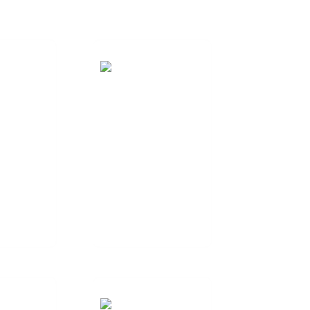
ൃതമാക്കിയ
RF ആന്റിന
ന്റിന
പരിശോധന
സൈൻ
സേവനങ്ങൾ
്പൂർണ്ണ
ഞങ്ങൾ ഒരു എൻഡ്-
 പ്രക്രിയ
ടു-എൻഡ് RF ആന്റിന
്നതിന്
ടെസ്റ്റിംഗ് സേവനം
്ങൾ
നൽകുന്നു...
ദ്ധരാണ്...