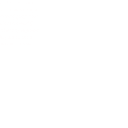
ളിൽ ദീർഘകാല
 കൂടാതെ, ചൈനയുടെ
റ്റിറ്റ്യൂട്ട് ഓഫ്
 ബീഡോ ഷോർട്ട്
ൽകുന്നു, കൂടാതെ
ല്യൂഷനുകളുടെ
 പങ്കാളിത്തം