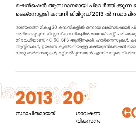
ഷെൻ‌ഷെൻ ആസ്ഥാനമായി പ്രവർത്തിക്കുന്
ടെക്‌നോളജി കമ്പനി ലിമിറ്റഡ് 2013 ൽ സ്ഥാപി
രാജ്യത്തെ മികച്ച 30 കമ്പനികളിൽ ഒന്നായ ലക്‌സ്‌ഷെയർ
അറിയപ്പെടുന്ന ലിസ്റ്റഡ് കമ്പനികളിൽ മാനേജ്‌മെന്റ് പരിചയ
നിരവധിയാണ്. 4G 5G GPS ആന്റിനകൾ, ഹാർനെസുകൾ, കണക്
ആന്റിനകൾ, ഉയർന്ന കൃത്യതയുള്ള കമ്മ്യൂണിക്കേഷൻ മ
ഡാറ്റ ടെർമിനലുകൾ, മറ്റ് ഉൽപ്പന്നങ്ങൾ എന്നിവയുടെ വിശ്വ
ക്കുറിച്ച്
2013
20
+
സ്ഥാപിതമായത്
ഗവേഷണ
വികസനം