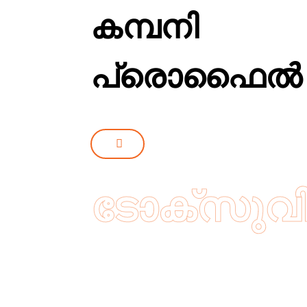
കമ്പനി
പ്രൊഫൈൽ
ടോക്സുവിനെ