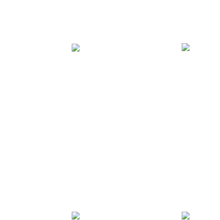
ഗവേഷണവും
ഇഷ്ടാനുസ
വികസനവും
RF ആ
ഒരു സമ്പൂർണ്ണ
നിർമ്മാണ പ്രക്രിയ
ഡി
നൽകുന്നതിന്
ഒരു സമ
ഞങ്ങൾ
നിർമ്മാണ
പ്രതിജ്ഞാബദ്ധരാണ്...
നൽകുന
ഞങ
ത
പ്രതിജ്ഞാബ