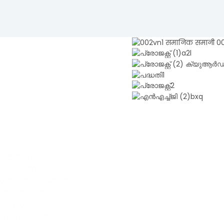
യുള്ള ബീഡോ
ഒരു വശത്ത്, 5G
ിക്കേഷനുകൾക്കായി
വൻസി ആന്റിനകൾ
 നിരവധി TOXU
ാങ്‌ഷ HAIGE ഉം