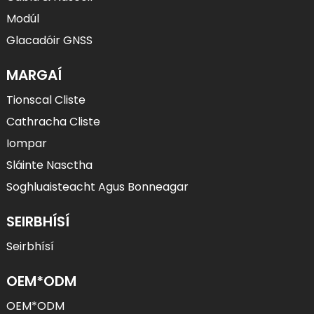
Modúl
Glacadóir GNSS
MARGAÍ
Tionscal Cliste
Cathracha Cliste
Iompar
Sláinte Nasctha
Soghluaisteacht Agus Bonneagar
SEIRBHÍSÍ
Seirbhísí
OEM*ODM
OEM*ODM