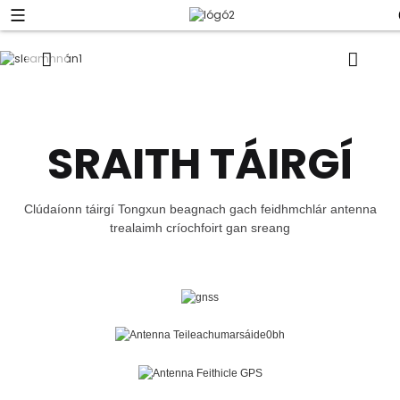
SRAITH TÁIRGÍ
Clúdaíonn táirgí Tongxun beagnach gach feidhmchlár antenna
trealaimh críochfoirt gan sreang
FÉACH AR NÍOS MÓ TÁIRGÍ
ANTENNA GNSS
FÉACH AR NÍOS MÓ TÁIRGÍ
ANTENNA TEILEACHUMARSÁIDE (4G 5G WIFI)
FÉACH AR NÍOS MÓ TÁIRGÍ
ANTENNA FEITHICLE GPS
FÉACH AR NÍOS MÓ TÁIRGÍ
ANTENNA TEAGLAIM
FÉACH AR NÍOS MÓ TÁIRGÍ