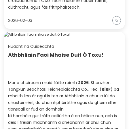
croíluachanna TOXU Tech maidir le hobair foirne,
dúthracht, agus fás frithpháirteach.
2026-02-03
Nuacht na Cuideachta
Athbhliain Faoi Mhaise Duit Ó Toxu!
Mar a chuireann muid fáilte roimh
2026
, Shenzhen
Tongxun Beachtas Teicneolaíochta Co., Teo. (
RíRF
) ba
mhaith linn ár nguí is teo ar Athbhliain a chur in iúl do
chustaiméirí, do chomhpháirtithe agus do ghairmithe
tionscail ar fud an domhain.
Ní hamháin gur tráth ceiliúrtha é an bhliain nua, ach is
deis í freisin machnamh a dhéanamh ar dhul chun
cinn, comhoibriú a neartú, agus breathnú chun cinn ar