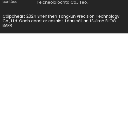
Teicneolaíochta Co., Teo.
Cóipcheart 2024 Shenzhen Tongxun Precision Technology
Co., Ltd. Gach ceart ar cosaint.
Léarscáil an tSuímh
BLÓG
BARR