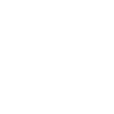
TIONSCADAL
Díríonn Toxu Technology ar línte táirgí 5G agus
ardchruinneas Beidou. Ar thaobh amháin, i réimse 5G, tá
roinnt antennas lán-minicíochta 5G deartha ag Toxu do
Huawei le haghaidh feidhmchlár Idirlín tionsclaíoch, agus tá
go leor paitinní TOXU aige. Ar an láimh eile, tá comhoibriú
straitéiseach fadtéarmach bunaithe ag Toxu agus
Changsha HAIGE i modúil ardchruinneas Beidou. Ina
theannta sin, soláthraíonn Toxu réitigh antenna córais
teachtaireachtaí gearra Beidou do fheithiclí lainseála na
Síne agus don 60ú Institiúid Taighde d'Arm Saoirse an
Phobail, agus tá comhpháirtíochtaí fadtéarmacha bunaithe
aige le FAW agus IKCO i réimse na réiteach antenna eite
siorc atá suite i bhfeithiclí.