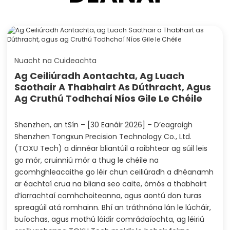
Nuacht na Cuideachta
Ag Ceiliúradh Aontachta, Ag Luach
Saothair A Thabhairt As Dúthracht, Agus
Ag Cruthú Todhchaí Níos Gile Le Chéile
Shenzhen, an tSín – [30 Eanáir 2026] – D’eagraigh
Shenzhen Tongxun Precision Technology Co., Ltd.
(TOXU Tech) a dinnéar bliantúil a raibhtear ag súil leis
go mór, cruinniú mór a thug le chéile na
gcomhghleacaithe go léir chun ceiliúradh a dhéanamh
ar éachtaí crua na bliana seo caite, ómós a thabhairt
d’iarrachtaí comhchoiteanna, agus aontú don turas
spreagúil atá romhainn. Bhí an tráthnóna lán le lúcháir,
buíochas, agus mothú láidir comrádaíochta, ag léiriú