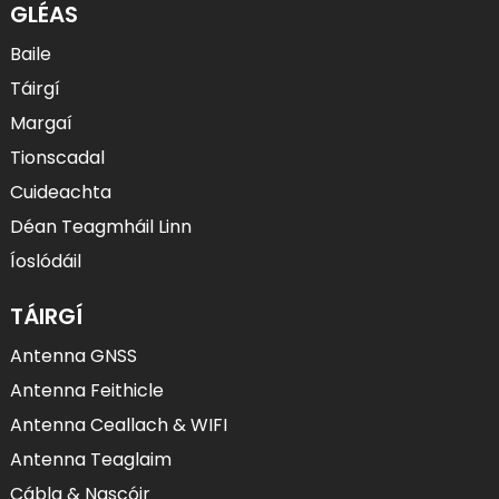
GLÉAS
Baile
Táirgí
Margaí
Tionscadal
Cuideachta
Déan Teagmháil Linn
Íoslódáil
TÁIRGÍ
Antenna GNSS
Antenna Feithicle
Antenna Ceallach & WIFI
Antenna Teaglaim
Cábla & Nascóir