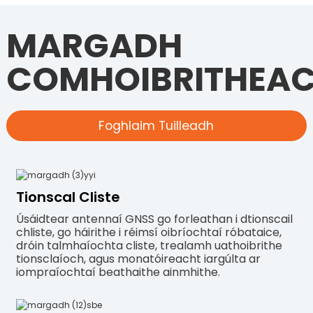
MARGADH
COMHOIBRITHEA
Foghlaim Tuilleadh
Tionscal Cliste
Úsáidtear antennaí GNSS go forleathan i dtionscail
chliste, go háirithe i réimsí oibríochtaí róbataice,
dróin talmhaíochta cliste, trealamh uathoibrithe
tionsclaíoch, agus monatóireacht iargúlta ar
iompraíochtaí beathaithe ainmhithe.