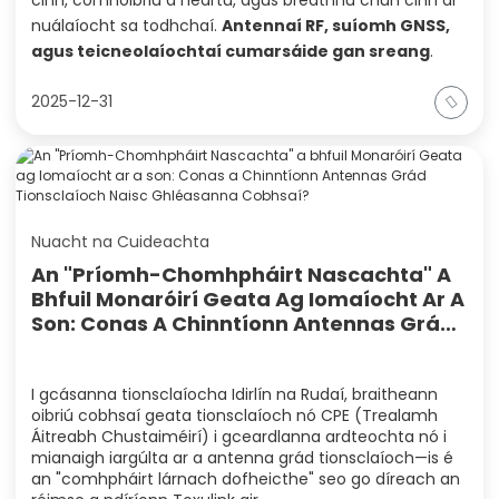
nuálaíocht sa todhchaí.
Antennaí RF, suíomh GNSS,
agus teicneolaíochtaí cumarsáide gan sreang
.
2025-12-31
Nuacht na Cuideachta
An "Príomh-Chomhpháirt Nascachta" A
Bhfuil Monaróirí Geata Ag Iomaíocht Ar A
Son: Conas A Chinntíonn Antennas Grád
Tionsclaíoch Naisc Ghléasanna Cobhsaí?
I gcásanna tionsclaíocha Idirlín na Rudaí, braitheann
oibriú cobhsaí geata tionsclaíoch nó CPE (Trealamh
Áitreabh Chustaiméirí) i gceardlanna ardteochta nó i
mianaigh iargúlta ar a antenna grád tionsclaíoch—is é
an "comhpháirt lárnach dofheicthe" seo go díreach an