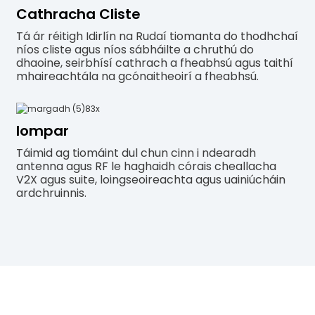
Cathracha Cliste
Tá ár réitigh Idirlín na Rudaí tiomanta do thodhchaí
níos cliste agus níos sábháilte a chruthú do
dhaoine, seirbhísí cathrach a fheabhsú agus taithí
mhaireachtála na gcónaitheoirí a fheabhsú.
Iompar
Táimid ag tiomáint dul chun cinn i ndearadh
antenna agus RF le haghaidh córais cheallacha
V2X agus suite, loingseoireachta agus uainiúcháin
ardchruinnis.