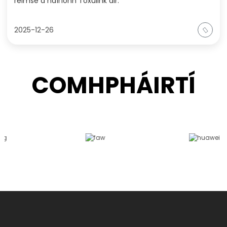
réimse a ndíríonn Toxulink air.
2025-12-26
COMHPHÁIRTÍ