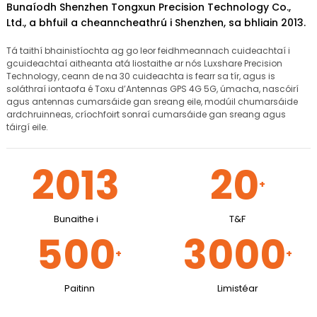
Bunaíodh Shenzhen Tongxun Precision Technology Co.,
Ltd., a bhfuil a cheanncheathrú i Shenzhen, sa bhliain 2013.
Tá taithí bhainistíochta ag go leor feidhmeannach cuideachtaí i
gcuideachtaí aitheanta atá liostaithe ar nós Luxshare Precision
Technology, ceann de na 30 cuideachta is fearr sa tír, agus is
soláthraí iontaofa é Toxu d’Antennas GPS 4G 5G, úmacha, nascóirí
agus antennas cumarsáide gan sreang eile, modúil chumarsáide
ardchruinneas, críochfoirt sonraí cumarsáide gan sreang agus
táirgí eile.
2013
20
+
Bunaithe i
T&F
500
3000
+
+
Paitinn
Limistéar