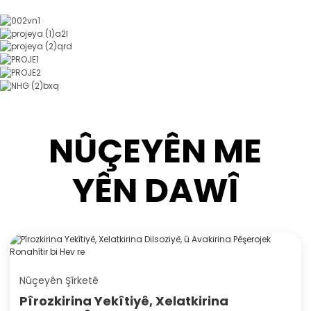
NÛÇEYÊN ME
YÊN DAWÎ
Nûçeyên Şîrketê
Pîrozkirina Yekîtiyê, Xelatkirina