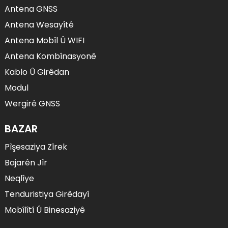
Antena GNSS
Antena Wesayîtê
Antena Mobîl Û WIFI
Antena Kombînasyonê
Kablo Û Girêdan
Modul
Wergirê GNSS
BAZAR
Pîşesaziya Zîrek
Bajarên Jîr
Neqlîye
Tenduristiya Girêdayî
Mobîlîtî Û Binesaziyê