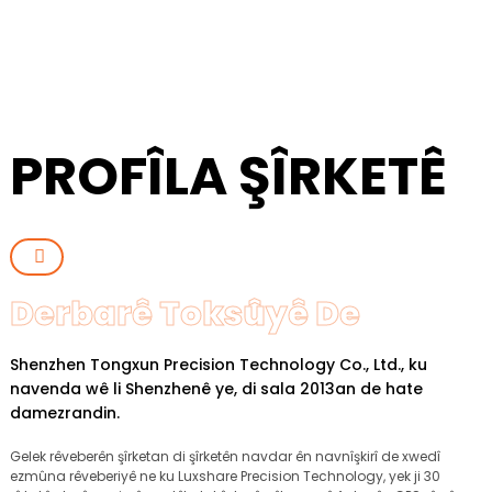
PROFÎLA ŞÎRKETÊ
Derbarê Toksûyê De
Shenzhen Tongxun Precision Technology Co., Ltd., ku
navenda wê li Shenzhenê ye, di sala 2013an de hate
damezrandin.
Gelek rêveberên şîrketan di şîrketên navdar ên navnîşkirî de xwedî
ezmûna rêveberiyê ne ku Luxshare Precision Technology, yek ji 30