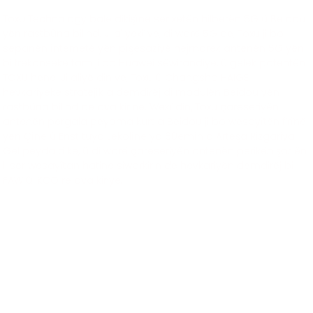
Toxu Technology balê dikişîne ser xetên hilberên 5G û Beidou
yên rastbûna bilind. Ji aliyekî ve, di warê 5G de, Toxu ji bo
sepanên înternetê yên pîşesaziyê hejmarek antenên 5G yên
bi frekanseke tam ji bo Huawei sêwirandiye, û gelek patentên
TOXU hene. Ji aliyê din ve, Toxu û Changsha HAIGE
hevkariyeke stratejîk a demdirêj di modulên Beidou yên
rastbûna bilind de ava kirine. Wekî din, Toxu çareseriyên
antenên pergala peyama kurt a Beidou ji bo wesayîtên firînê
yên Çînê û Enstîtuya Lêkolînê ya 60emîn a Artêşa Rizgariya
Gel peyda dike, û di warê çareseriyên antenên perikên şor ên
li ser wesayîtan hatine siwarkirin de hevkariyên demdirêj bi
FAW û IKCO re ava kiriye.
Çareseriyên Pîşesaziyê