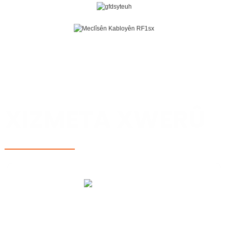
KOMBÛNA KABLOYA RF Û GIRÊDANA RF
XIZMETA XWERÛ
LÊKOLÎN Û PÊŞVEÇÛN
Em ji bo peydakirina pêvajoyek hilberînê ya seranserî-heta-serî
dilsoz in ...