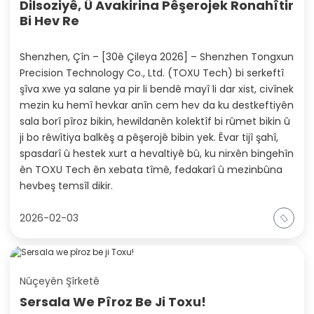
Dilsoziyê, Û Avakirina Pêşerojek Ronahîtir
Bi Hev Re
Shenzhen, Çîn – [30ê Çileya 2026] – Shenzhen Tongxun
Precision Technology Co., Ltd. (TOXU Tech) bi serkeftî
şîva xwe ya salane ya pir li bendê mayî li dar xist, civînek
mezin ku hemî hevkar anîn cem hev da ku destkeftiyên
sala borî pîroz bikin, hewildanên kolektîf bi rûmet bikin û
ji bo rêwîtiya balkêş a pêşerojê bibin yek. Êvar tijî şahî,
spasdarî û hestek xurt a hevaltiyê bû, ku nirxên bingehîn
ên TOXU Tech ên xebata tîmê, fedakarî û mezinbûna
hevbeş temsîl dikir.
2026-02-03
Nûçeyên Şîrketê
Sersala We Pîroz Be Ji Toxu!