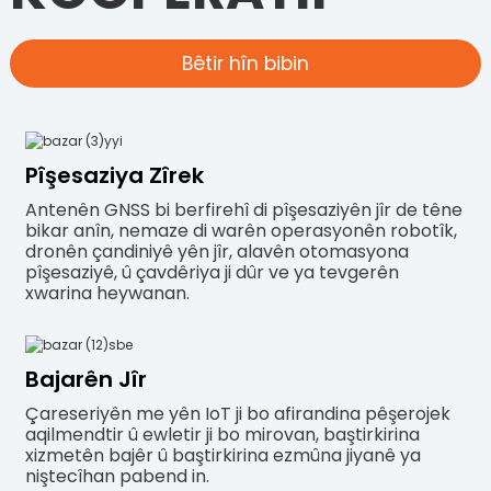
Bêtir hîn bibin
Pîşesaziya Zîrek
Antenên GNSS bi berfirehî di pîşesaziyên jîr de têne
bikar anîn, nemaze di warên operasyonên robotîk,
dronên çandiniyê yên jîr, alavên otomasyona
pîşesaziyê, û çavdêriya ji dûr ve ya tevgerên
xwarina heywanan.
Bajarên Jîr
Çareseriyên me yên IoT ji bo afirandina pêşerojek
aqilmendtir û ewletir ji bo mirovan, baştirkirina
xizmetên bajêr û baştirkirina ezmûna jiyanê ya
niştecîhan pabend in.