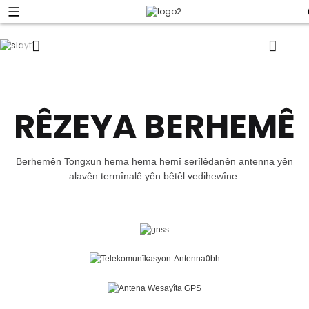
RÊZEYA BERHEMÊ
Berhemên Tongxun hema hema hemî serîlêdanên antenna yên
alavên termînalê yên bêtêl vedihewîne.
BERHEMÊN ZÊDETIR BIBÎNIN
ANTENA GNSS
BERHEMÊN ZÊDETIR BIBÎNIN
ANTENA TELEKOMUNÎKASYONÊ (4G 5G WIFI)
BERHEMÊN ZÊDETIR BIBÎNIN
ANTENA WESAYÎTA GPS-Ê
BERHEMÊN ZÊDETIR BIBÎNIN
ANTENA KOMBÎNASYONÊ
BERHEMÊN ZÊDETIR BIBÎNIN