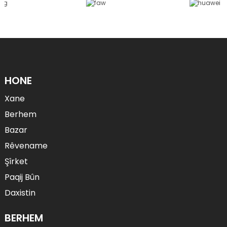
HONE
Xane
Berhem
Bazar
Rêvename
Şîrket
Paqij Bûn
Daxistin
BERHEM