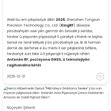
Wekî ku em pêşwaziyê dikin
2026
, Shenzhen Tongxun
Precision Technology Co., Ltd. (
KingRF
) dixwaze
pîrozbahiyên xwe yên germtir ên Sersalê ji xerîdar,
hevkar û pisporên pîşesaziyê li çaraliyê cîhanê re bişîne.
Sersal ne tenê kêliyek ji bo pîrozbahiyê ye, lê di heman
demê de derfetek e ku meriv li ser pêşketinê bifikire,
hevkariyê xurt bike û li pêşerojê li nûjeniyê nihêrî.
Antenên RF, pozîsyona GNSS, û teknolojiyên
ragihandina bêtêl
.
2025-12-31
Nûçeyên Şîrketê