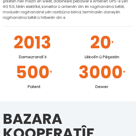
şîrketên herî mezin ên welêt, dabînkerê pêbawer ê Antenên GPS-ê yên
4G 5G, têlên elektrîkê, konektor û antenên din ên ragihandina bêtêl,
modulên ragihandinê yên rastbûna bilind, termînalên daneyên
ragihandina bêtêl û hilberên din e.
2013
20
+
Damezrandî li
Lêkolîn û Pêşxistin
500
3000
+
+
Patent
Dewer
BAZARA
KOOPERATÎF