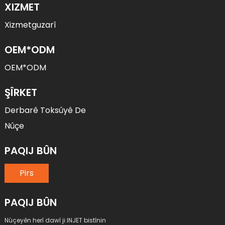
XIZMET
Xizmetguzarî
OEM*ODM
OEM*ODM
ŞÎRKET
Derbarê Toksûyê De
Nûçe
PAQIJ BÛN
Pirs
PAQIJ BÛN
Nûçeyên herî dawî ji INJET bistînin