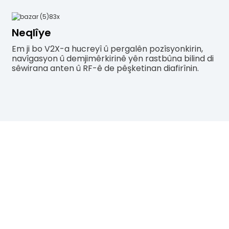
Neqlîye
Em ji bo V2X-a hucreyî û pergalên pozîsyonkirin,
navîgasyon û demjimêrkirinê yên rastbûna bilind di
sêwirana anten û RF-ê de pêşketinan diafirînin.
RÊVENAME