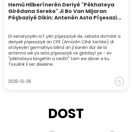
Hemû Hilberînerên Deriyê "Pêkhateya
Girêdana Sereke" Ji Bo Van Mijaran
Pêşbaziyê Dikin: Antenên Asta Pîşesaziyê
Çawa Girêdanên Amûran Ên Sabît
Piştrast Dikin?
Di senaryoyên IoT yên pîşesaziyê de, xebata domdar a
deriyek pîşesaziyê an CPE (Amûrên Cihê Xerîdar) di
atolyeyên germahiya bilind an jî kanên dûr de bi
antenna wê ya asta pîşesaziyê ve girêdayî ye - ev
"pêkhateya bingehîn a nedîtî" tam ew dever e ku
Toxulink li ser disekine.
2025-12-26
DOST