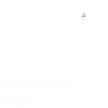
INVESTIGATIO
ET
PROGRESSIO
Processui
fabricationis
ab initio ad
finem
praebendae
operam
damus...
AD PERSONAM
ATUM