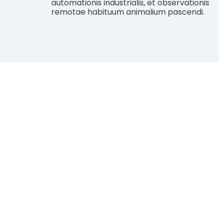
automationis industrialis, et observationis
remotae habituum animalium pascendi.
PROIECTUM
Toxu Technology in seriebus productorum 5G
praecisionis incumbit. Ex una parte, in agro 5
antennas 5G plenae frequentiae pro Huawei
interretiales industriales designavit, et mult