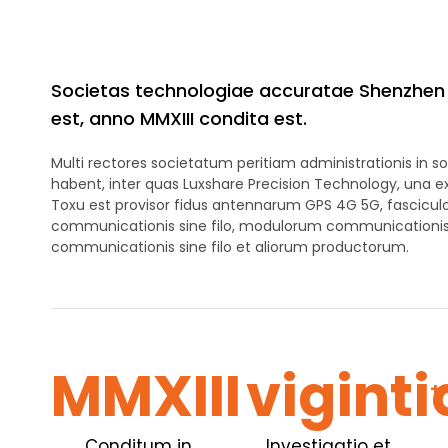
Societas technologiae accuratae Shenzhen
est, anno MMXIII condita est.
Multi rectores societatum peritiam administrationis in soc
habent, inter quas Luxshare Precision Technology, una ex t
Toxu est provisor fidus antennarum GPS 4G 5G, fascic
communicationis sine filo, modulorum communicationis 
communicationis sine filo et aliorum productorum.
MMXIII
viginti
+
Conditum in
Investigatio et