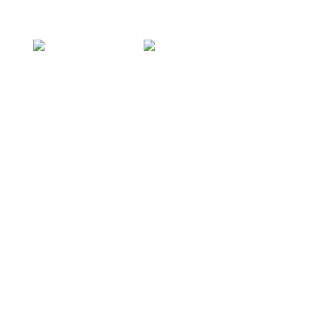
DESIGNATIO
OFFICIA
ANTENNAE
PROBATIONIS
RF
ANTENNARUM
PERSONALISATA
RF
Processui
Officium
fabricationis
probationis
ab initio ad
antennarum
finem
RF ab initio
praebendae
ad finem
operam
praebemus...
damus...