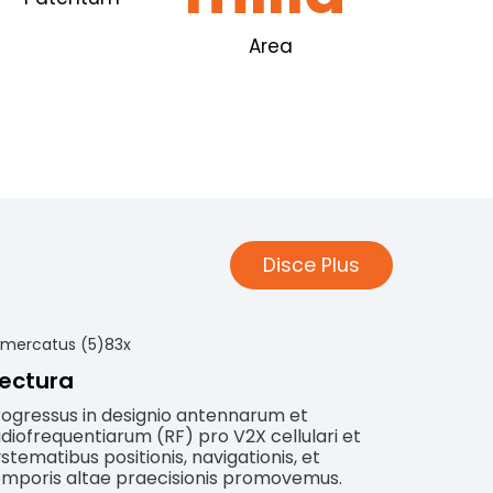
Area
Disce Plus
ectura
rogressus in designio antennarum et
diofrequentiarum (RF) pro V2X cellulari et
stematibus positionis, navigationis, et
emporis altae praecisionis promovemus.