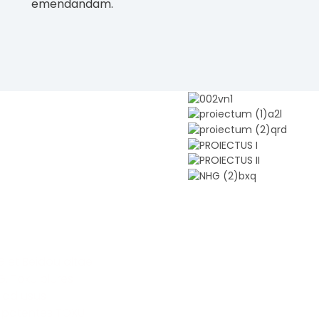
emendandam.
 et Beidou altae
G, Toxu plures
 ad usus
as patentes TOXU