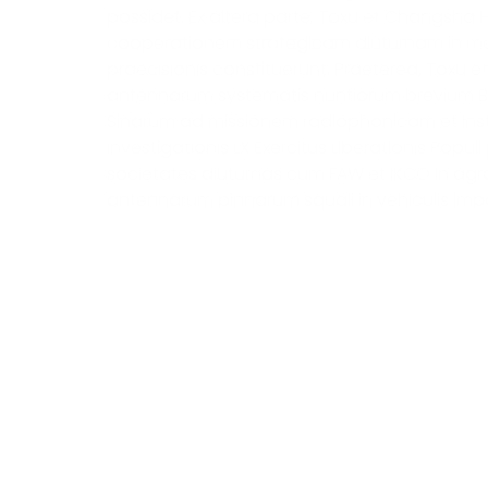
possidet. Ex altera parte, Toxu et Changsha 
cooperationem strategicam diuturnam in mo
praecisionis constituerunt. Praeterea, Toxu e
antennarum systematis nuntiorum brevium Be
Sinarum ad missionem radiophonicam et Inst
Investigationis LX Exercitus Liberationis Populi
societates diuturnas cum FAW et IKCO in agr
antennarum pinnarum squali in vehiculis impo
Solutiones Industriae