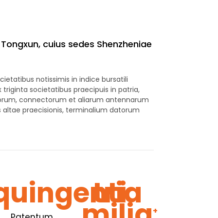
 Tongxun, cuius sedes Shenzheniae
ietatibus notissimis in indice bursatili
riginta societatibus praecipuis in patria,
ulorum, connectorum et aliarum antennarum
altae praecisionis, terminalium datorum
quingenti
tria
+
milia
+
Patentum