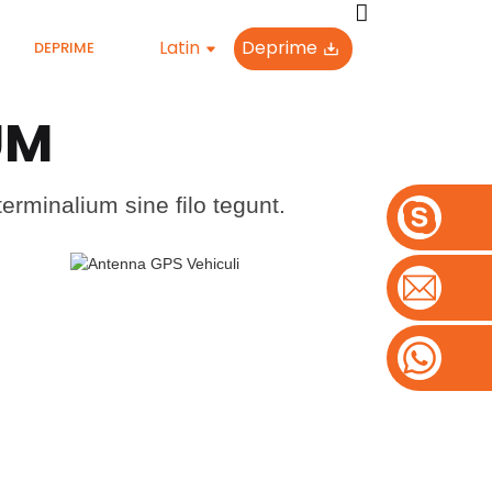
Latin
Deprime
DEPRIME
UM
PLURA PRODUCTA VIDE
rminalium sine filo tegunt.
ANTENNA VEHICULI GPS