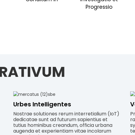
Progressio
RATIVUM
Urbes Intelligentes
V
Nostrae solutiones rerum interretialium (IoT)
P
dedicatae sunt ad futurum sapientius et
ra
tutius hominibus creandum, officia urbana
sy
augenda et experientiam vitae incolarum
t