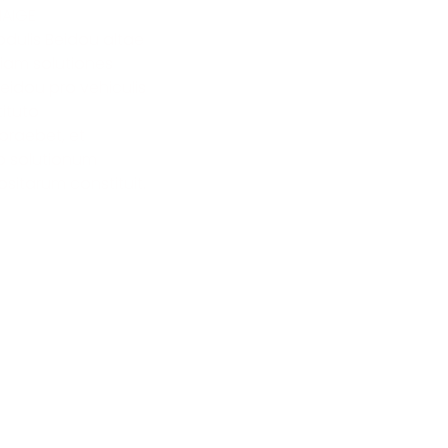
HAIGE
dulis Beidou altae
tiam solutiones
idou pro vehiculis
ituto
 praebet, et
o solutionum
sitarum constituit.